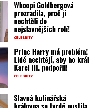
Whoopi Goldbergová
prozradila, proč ji
nechtěli do
nejslavnějších rolí!
CELEBRITY
Princ Harry má problém!
Lidé nechtějí, aby ho král
Karel III. podpořil!
CELEBRITY
Slavná kulinářská
královna se tvrdě pustila