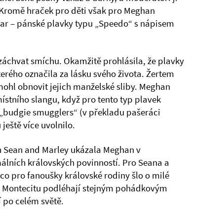
t. Kromě hraček pro děti však pro Meghan
 dar – pánské plavky typu „Speedo“ s nápisem
záchvat smíchu. Okamžitě prohlásila, že plavky
terého označila za lásku svého života. Žertem
mohl obnovit jejich manželské sliby. Meghan
ístního slangu, když pro tento typ plavek
 „budgie smugglers“ (v překladu pašeráci
ještě více uvolnilo.
h Sean and Marley ukázala Meghan v
álních královských povinností. Pro Seana a
co pro fanoušky královské rodiny šlo o milé
kém Montecitu podléhají stejným pohádkovým
í po celém světě.