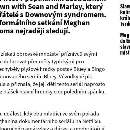
znič
wn with Sean and Marley, který
Slav
král
kuli
Kami
 přátelé s Downovým syndromem.
král
formálního setkání Meghan
tvrd
Meg
doma nejraději sledují.
Meg
dalš
slav
míst
i získali obrovské množství příznivců svými
dost
an obdarovat předměty typickými pro
nechyběly plyšové hračky postav Bluey a Bingo
imovaného seriálu Bluey. Vévodkyně při
 a přiznala, že její děti tento seriál naprosto
 z hlášek hlavní hrdinky o odpoledním spánku,
ou událost, kdy oba mladíci ve svém pořadu
eghanina dokumentárního seriálu na Netflixu.
tnoručně psaný vzkaz a dárky, a moderátoři jí