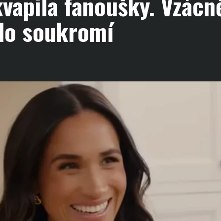
apila fanoušky. Vzácně
do soukromí