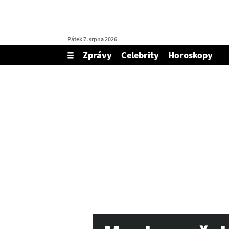
Pátek 7. srpna 2026
Zprávy
Celebrity
Horoskopy
Zobrazit/skrýt
menu