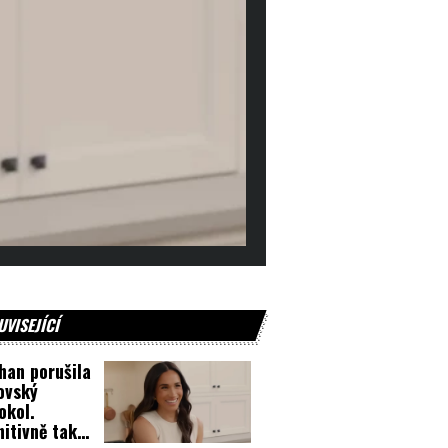
UVISEJÍCÍ
an porušila
ovský
okol.
nitivně tak