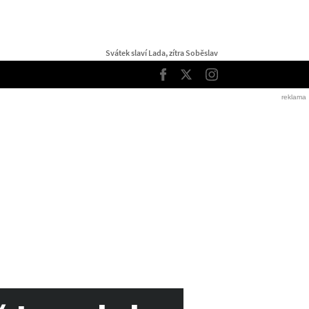
Svátek slaví Lada, zítra Soběslav
TOP
Facebook
Twitter
Instagram