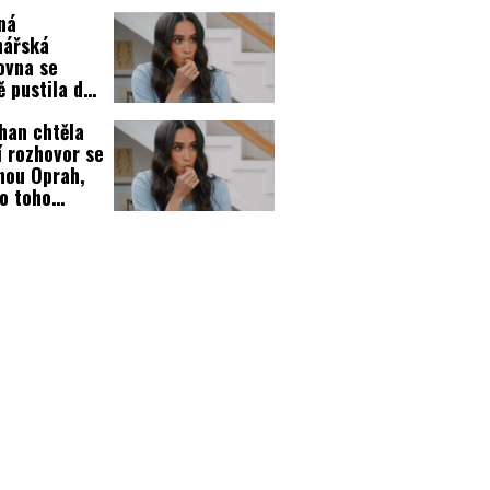
ila vztahy s
ná
ovnou
nářská
lou!
ovna se
ě pustila do
han!
han chtěla
í rozhovor se
nou Oprah,
o toho
ala košem!