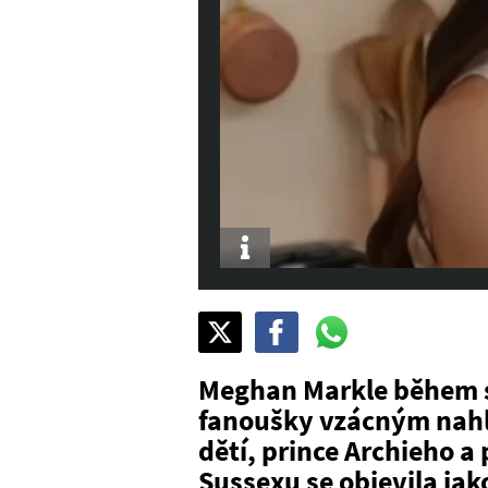
Info
Sdílet
Pošli
Pošli
na
na
na
X
Facebook
WhatsAppu
Meghan Markle během sv
fanoušky vzácným nah
dětí, prince Archieho a
Sussexu se objevila ja