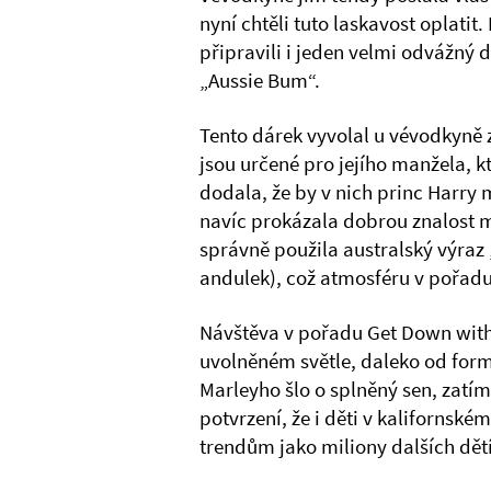
nyní chtěli tuto laskavost oplati
připravili i jeden velmi odvážný
„Aussie Bum“.
Tento dárek vyvolal u vévodkyně 
jsou určené pro jejího manžela, k
dodala, že by v nich princ Harry 
navíc prokázala dobrou znalost m
správně použila australský výraz
andulek), což atmosféru v pořadu 
Návštěva v pořadu Get Down wit
uvolněném světle, daleko od form
Marleyho šlo o splněný sen, zatím
potvrzení, že i děti v kaliforns
trendům jako miliony dalších dět