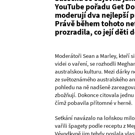
YouTube pořadu Get Do
moderují dva nejlepší
Právě během tohoto ne
prozradila, co její děti 
Moderátoři Sean a Marley, kteří s
videi o vaření, se rozhodli Megh
australskou kulturu. Mezi dárky 
ze světoznámého australského an
pohledu na ně nadšeně zareagovala
zbožňují. Dokonce citovala jednu
čímž pobavila přítomné v herně.
Setkání navázalo na loňskou mil
vařili špagety podle receptu z M
Vévodkyně jim tehdy poslala vlas