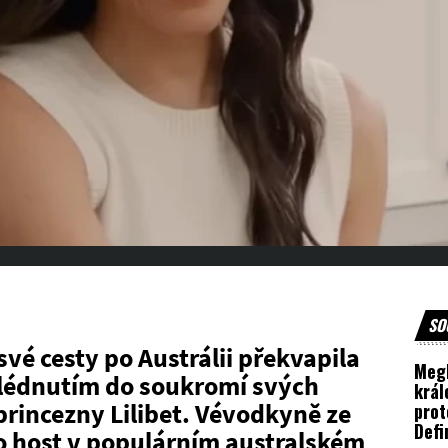
SO
é cesty po Austrálii překvapila
Megh
lédnutím do soukromí svých
král
 princezny Lilibet. Vévodkyně ze
prot
Defi
ko host v populárním australském