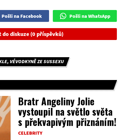
Pošli na Facebook
Pošli na WhatsApp
t do diskuze (0 příspěvků)
LE, VÉVODKYNĚ ZE SUSSEXU
Bratr Angeliny Jolie
vystoupil na světlo světa
s překvapivým přiznáním!
CELEBRITY