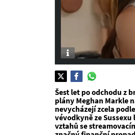
Info
Sdílet
Pošli
Pošli
na
na
na
X
Facebook
WhatsAppu
Šest let po odchodu z b
plány Meghan Markle na
nevycházejí zcela podle
vévodkyně ze Sussexu l
vztahů se streamovací
značný finanční propad