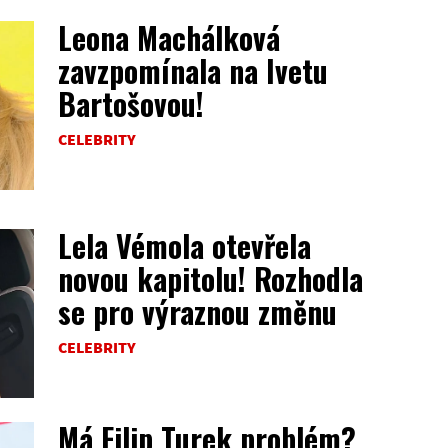
Leona Machálková
zavzpomínala na Ivetu
Bartošovou!
CELEBRITY
Lela Vémola otevřela
novou kapitolu! Rozhodla
se pro výraznou změnu
CELEBRITY
Má Filip Turek problém?