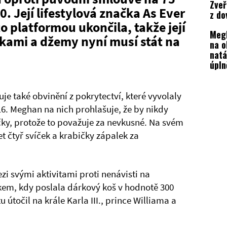
Zveř
0. Její lifestylová značka As Ever
z do
pust
to platformou ukončila, takže její
Megh
veře
kami a džemy nyní musí stát na
na o
odbo
natá
úpln
je také obvinění z pokrytectví, které vyvolaly
16. Meghan na nich prohlašuje, že by nikdy
ky, protože to považuje za nevkusné. Na svém
 čtyř svíček a krabičky zápalek za
ezi svými aktivitami proti nenávisti na
kem, kdy poslala dárkový koš v hodnotě 300
u útočil na krále Karla III., prince Williama a