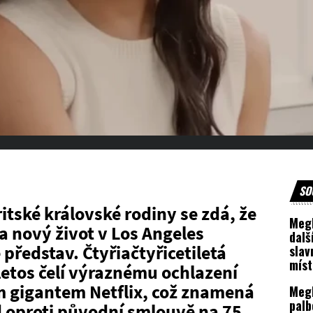
SO
ritské královské rodiny se zdá, že
Meg
 nový život v Los Angeles
dalš
 představ. Čtyřiačtyřicetiletá
slav
míst
etos čelí výraznému ochlazení
dost
m gigantem Netflix, což znamená
Meg
palb
 oproti původní smlouvě na 75