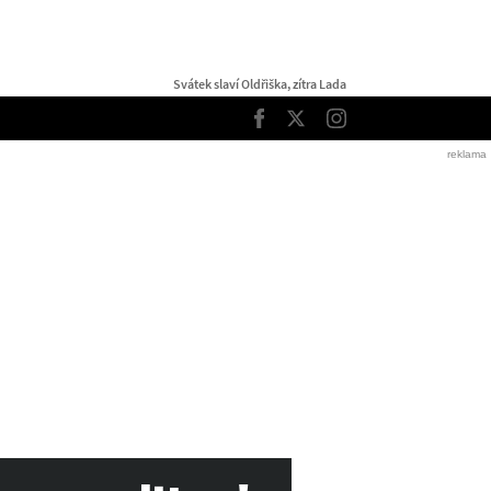
Svátek slaví Oldřiška, zítra Lada
TOP
Facebook
Twitter
Instagram