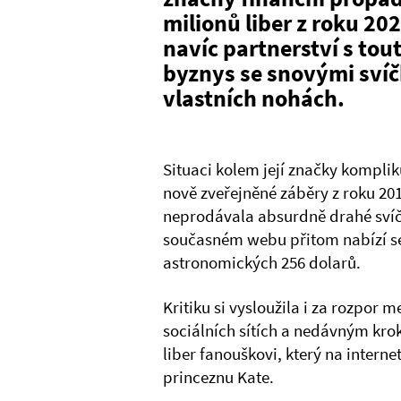
milionů liber z roku 202
navíc partnerství s tou
byznys se snovými svíč
vlastních nohách.
Situaci kolem její značky kompliku
nově zveřejněné záběry z roku 20
neprodávala absurdně drahé svíč
současném webu přitom nabízí set
astronomických 256 dolarů.
Kritiku si vysloužila i za rozpor m
sociálních sítích a nedávným kro
liber fanouškovi, který na internet
princeznu Kate.