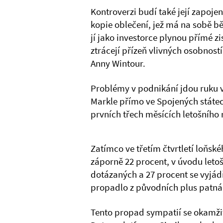
Kontroverzi budí také její zapoje
kopie oblečení, jež má na sobě 
jí jako investorce plynou přímé 
ztrácejí přízeň vlivných osobnost
Anny Wintour.
Problémy v podnikání jdou ruku 
Markle přímo ve Spojených státec
prvních třech měsících letošního 
Zatímco ve třetím čtvrtletí loňské
záporně 22 procent, v úvodu letoš
dotázaných a 27 procent se vyjádř
propadlo z původních plus patná
Tento propad sympatií se okamžitě