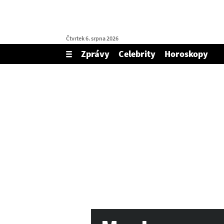
Čtvrtek 6. srpna 2026
Zprávy
Celebrity
Horoskopy
Zobrazit/skrýt
menu