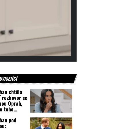
UVISEJÍCÍ
han chtěla
í rozhovor se
nou Oprah,
o toho
ala košem!
han pod
ou: