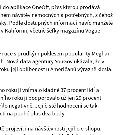
ní do aplikace OneOff, přes kterou prodává
během návštěv nemocných a potřebných, z čehož
zisky. Podle dostupných informací navíc manželé
í v Kalifornii, včetně šéfky magazínu Vogue
v ruce s prudkým poklesem popularity Meghan
h. Nová data agentury YouGov ukázala, že v
roku její oblíbenost u Američanů výrazně klesla.
ho roku ji vnímalo kladně 37 procent lidí a
ního roku ji podporovalo už jen 29 procent
ilo negativně. Její čisté hodnocení se tak
cti na pouhé plus dva body.
 projevil i na návštěvnosti jejího e-shopu.