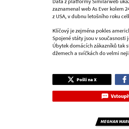
Data z platformy Similarweb ukaz
zaznamenal web As Ever kolem 246
z USA, v dubnu letošního roku cel
Klíčový je zejména pokles americk
Spojené státy jsou v současnosti
Úbytek domácích zákazníků tak s
džemech a svíčkách do velmi neji
Pošli na X
Vstoupi
MEGHAN MARK