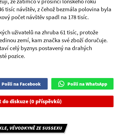
ují, že zatímco v prosinci loňského roku
 tisíc návštěv, z čehož bezmála polovina byla
kový počet návštěv spadl na 178 tisíc.
ých uživatelů na zhruba 61 tisíc, protože
 jedinou zemí, kam značka své zboží doručuje.
taví celý byznys postavený na drahých
sté pozice.
Pošli na Facebook
Pošli na WhatsApp
t do diskuze (0 příspěvků)
LE, VÉVODKYNĚ ZE SUSSEXU