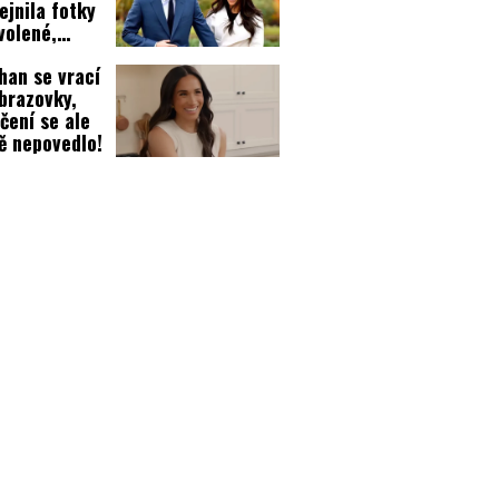
ejnila fotky
volené,
ili se do ní
an se vrací
jnost i
brazovky,
rníci!
čení se ale
ě nepovedlo!