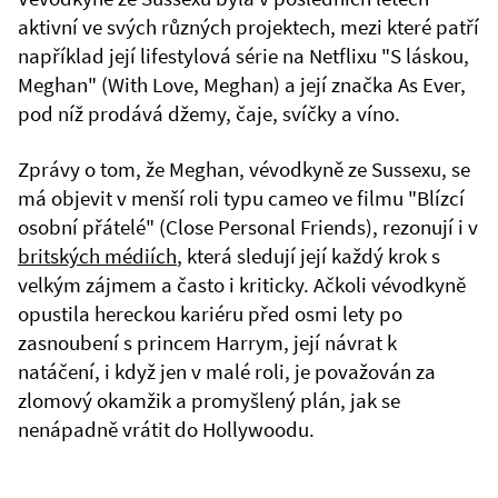
aktivní ve svých různých projektech, mezi které patří
například její lifestylová série na Netflixu "S láskou,
Meghan" (With Love, Meghan) a její značka As Ever,
pod níž prodává džemy, čaje, svíčky a víno.
Zprávy o tom, že Meghan, vévodkyně ze Sussexu, se
má objevit v menší roli typu cameo ve filmu "Blízcí
osobní přátelé" (Close Personal Friends), rezonují i v
britských médiích
, která sledují její každý krok s
velkým zájmem a často i kriticky. Ačkoli vévodkyně
opustila hereckou kariéru před osmi lety po
zasnoubení s princem Harrym, její návrat k
natáčení, i když jen v malé roli, je považován za
zlomový okamžik a promyšlený plán, jak se
nenápadně vrátit do Hollywoodu.