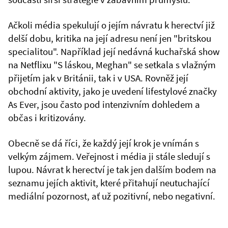
Ačkoli média spekulují o jejím návratu k herectví již
delší dobu, kritika na její adresu není jen "britskou
specialitou". Například její nedávná kuchařská show
na Netflixu "S láskou, Meghan" se setkala s vlažným
přijetím jak v Británii, tak i v USA. Rovněž její
obchodní aktivity, jako je uvedení lifestylové značky
As Ever, jsou často pod intenzivním dohledem a
občas i kritizovány.
Obecně se dá říci, že každý její krok je vnímán s
velkým zájmem. Veřejnost i média ji stále sledují s
lupou. Návrat k herectví je tak jen dalším bodem na
seznamu jejích aktivit, které přitahují neutuchající
mediální pozornost, ať už pozitivní, nebo negativní.