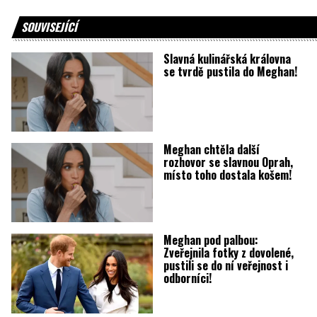
SOUVISEJÍCÍ
Slavná kulinářská královna
se tvrdě pustila do Meghan!
Meghan chtěla další
rozhovor se slavnou Oprah,
místo toho dostala košem!
Meghan pod palbou:
Zveřejnila fotky z dovolené,
pustili se do ní veřejnost i
odborníci!