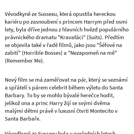
Vévodkyně ze Sussexu, která opustila hereckou
kariéru po zasnoubení s princem Harrym před osmi
lety, byla dříve jednou z hlavních hvězd populárního
právnického dramatu "Kravaťáci" (Suits). Předtím
se objevila také v řadě filmů, jako jsou "Šéfové na
zabití" (Horrible Bosses) a "Nezapomeň na mě"
(Remember Me).
Nový film se má zaměřovat na pár, který se seznámí
a spřátelí s párem celebrit během výletu do Santa
Barbary. To by se mohlo bývalé herečce hodit,
jelikož ona a princ Harry žijí se svými dvěma
malými dětmi právě v luxusní čtvrti Montecito v
Santa Barbaře.
Vévodkyně ze Sussexu byla v posledních letech