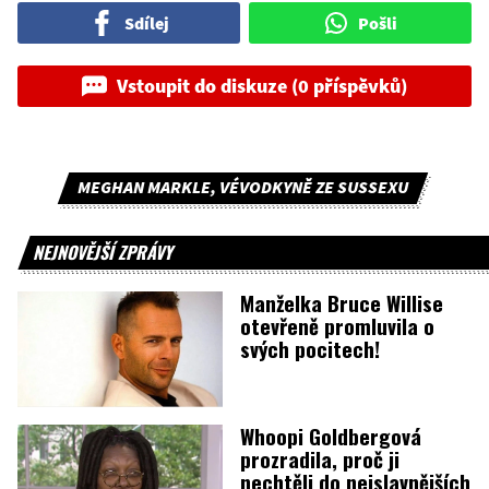
Sdílej
Pošli
Vstoupit do diskuze (0 příspěvků)
MEGHAN MARKLE, VÉVODKYNĚ ZE SUSSEXU
NEJNOVĚJŠÍ ZPRÁVY
Manželka Bruce Willise
otevřeně promluvila o
svých pocitech!
Whoopi Goldbergová
prozradila, proč ji
nechtěli do nejslavnějších