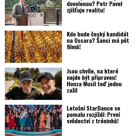
dovolenou? Petr Pavel
zjišťuje realitu!
Kdo bude český kandidát
na Oscara? Šanci má pět
filmů!
Jsou chvíle, na které
nejde být připraven!
Honza Musil teď jednu
zažil
Letošní StarDance se
pomalu rozjíždí: První
svědectví z tréninků!