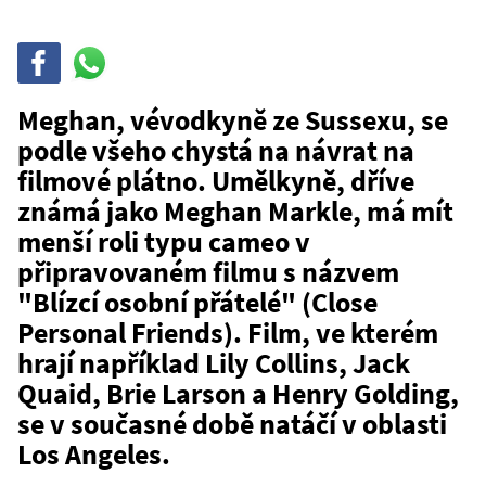
Sdílet
Sdílej
na
WhatsAppu
Meghan, vévodkyně ze Sussexu, se
podle všeho chystá na návrat na
filmové plátno. Umělkyně, dříve
známá jako Meghan Markle, má mít
menší roli typu cameo v
připravovaném filmu s názvem
"Blízcí osobní přátelé" (Close
Personal Friends). Film, ve kterém
hrají například Lily Collins, Jack
Quaid, Brie Larson a Henry Golding,
se v současné době natáčí v oblasti
Los Angeles.