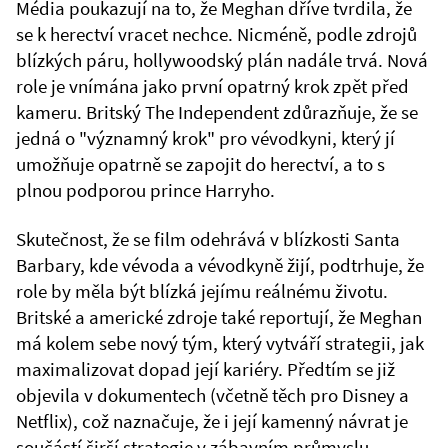
Média poukazují na to, že Meghan dříve tvrdila, že
se k herectví vracet nechce. Nicméně, podle zdrojů
blízkých páru, hollywoodský plán nadále trvá. Nová
role je vnímána jako první opatrný krok zpět před
kameru. Britský The Independent zdůrazňuje, že se
jedná o "významný krok" pro vévodkyni, který jí
umožňuje opatrně se zapojit do herectví, a to s
plnou podporou prince Harryho.
Skutečnost, že se film odehrává v blízkosti Santa
Barbary, kde vévoda a vévodkyně žijí, podtrhuje, že
role by měla být blízká jejímu reálnému životu.
Britské a americké zdroje také reportují, že Meghan
má kolem sebe nový tým, který vytváří strategii, jak
maximalizovat dopad její kariéry. Předtím se již
objevila v dokumentech (včetně těch pro Disney a
Netflix), což naznačuje, že i její kamenný návrat je
součástí širší strategie v zábavním průmyslu.