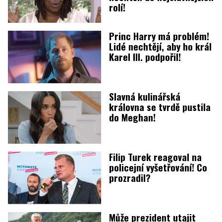
rolí!
Princ Harry má problém!
Lidé nechtějí, aby ho král
Karel III. podpořil!
Slavná kulinářská
královna se tvrdě pustila
do Meghan!
Filip Turek reagoval na
policejní vyšetřování! Co
prozradil?
Může prezident utajit