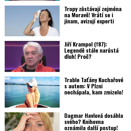
Tropy zůstávají zejména
na Moravě! Vrátí se i
jinam, avizují experti
Jiří Krampol (†87):
Legendě stále narůstá
dluh! Proč?
Trable Taťány Kuchařové
s autem: V Plzni
nechápala, kam zmizelo!
Dagmar Havlová dosáhla
svého? Knihovna
oznámila další postup!