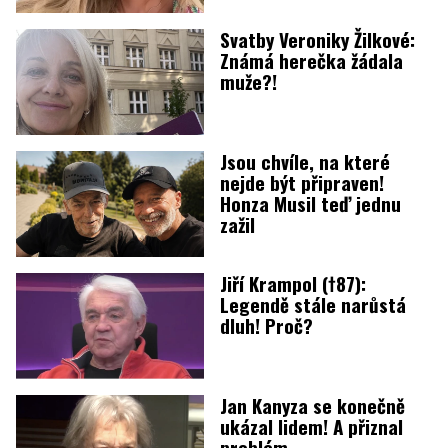
Svatby Veroniky Žilkové:
Známá herečka žádala
muže?!
Jsou chvíle, na které
nejde být připraven!
Honza Musil teď jednu
zažil
Jiří Krampol (†87):
Legendě stále narůstá
dluh! Proč?
Jan Kanyza se konečně
ukázal lidem! A přiznal
problém