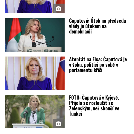
Čaputová: Útok na předsedu
vlády je útokem na
demokracii
Atentát na Fica: Čaputová je
v šoku, politici po sobě v
parlamentu křičí
FOTO: Čaputová v Kyjevě.
Přijela se rozloučit se
Zelenským, než skončí ve
funkci