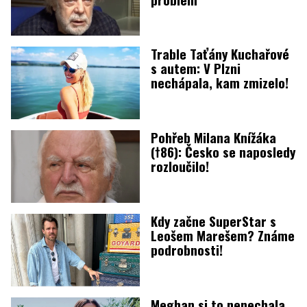
Trable Taťány Kuchařové
s autem: V Plzni
nechápala, kam zmizelo!
Pohřeb Milana Knížáka
(†86): Česko se naposledy
rozloučilo!
Kdy začne SuperStar s
Leošem Marešem? Známe
podrobnosti!
Meghan si to nenechala