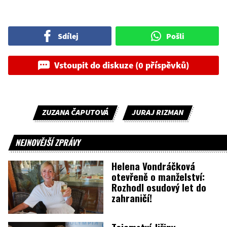
Sdílej
Pošli
Vstoupit do diskuze (0 příspěvků)
ZUZANA ČAPUTOVÁ
JURAJ RIZMAN
NEJNOVĚJŠÍ ZPRÁVY
Helena Vondráčková
otevřeně o manželství:
Rozhodl osudový let do
zahraničí!