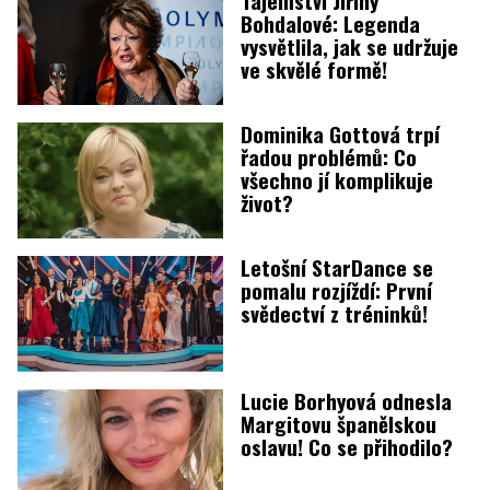
Tajemství Jiřiny
Bohdalové: Legenda
vysvětlila, jak se udržuje
ve skvělé formě!
Dominika Gottová trpí
řadou problémů: Co
všechno jí komplikuje
život?
Letošní StarDance se
pomalu rozjíždí: První
svědectví z tréninků!
Lucie Borhyová odnesla
Margitovu španělskou
oslavu! Co se přihodilo?