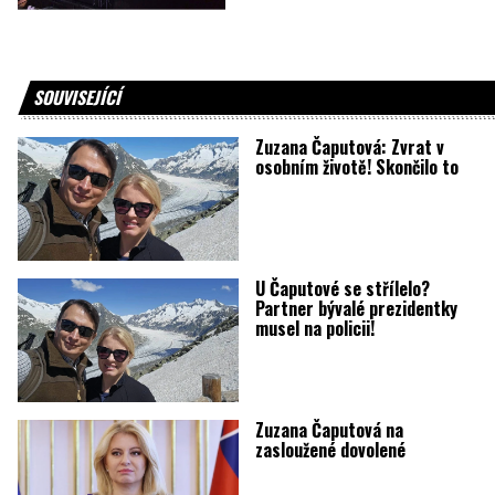
SOUVISEJÍCÍ
Zuzana Čaputová: Zvrat v
osobním životě! Skončilo to
U Čaputové se střílelo?
Partner bývalé prezidentky
musel na policii!
Zuzana Čaputová na
zasloužené dovolené