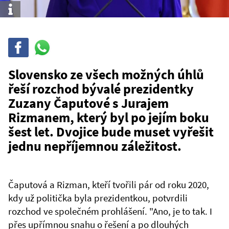
Info
Sdílet
Sdílej
na
WhatsAppu
Slovensko ze všech možných úhlů
řeší rozchod bývalé prezidentky
Zuzany Čaputové s Jurajem
Rizmanem, který byl po jejím boku
šest let. Dvojice bude muset vyřešit
jednu nepříjemnou záležitost.
Čaputová a Rizman, kteří tvořili pár od roku 2020,
kdy už politička byla prezidentkou, potvrdili
rozchod ve společném prohlášení. "Ano, je to tak. I
přes upřímnou snahu o řešení a po dlouhých