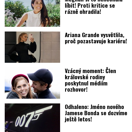
líbit! Proti kritice se
rázně ohradila!
Ariana Grande vysvětlila,
proč pozastavuje kariéru!
Vzácný moment: Člen
královské rodiny
poskytnul médiím
rozhovor!
Odhaleno: Jméno nového
Jamese Bonda se dozvíme
ještě letos!