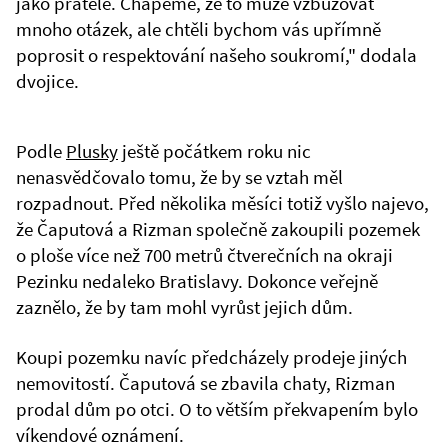
jako přátelé. Chápeme, že to může vzbuzovat
mnoho otázek, ale chtěli bychom vás upřímně
poprosit o respektování našeho soukromí," dodala
dvojice.
Podle
Plusky
ještě počátkem roku nic
nenasvědčovalo tomu, že by se vztah měl
rozpadnout. Před několika měsíci totiž vyšlo najevo,
že Čaputová a Rizman společně zakoupili pozemek
o ploše více než 700 metrů čtverečních na okraji
Pezinku nedaleko Bratislavy. Dokonce veřejně
zaznělo, že by tam mohl vyrůst jejich dům.
Koupi pozemku navíc předcházely prodeje jiných
nemovitostí. Čaputová se zbavila chaty, Rizman
prodal dům po otci. O to větším překvapením bylo
víkendové oznámení.