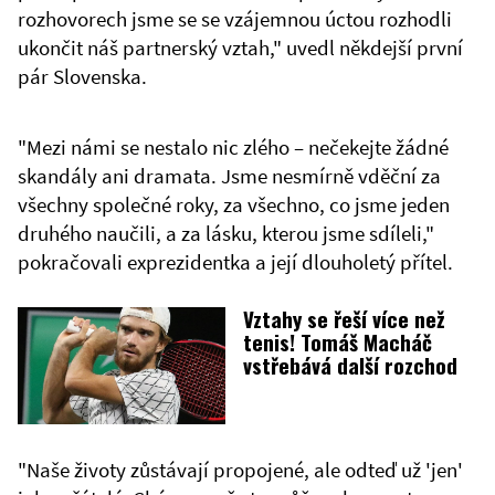
rozhovorech jsme se se vzájemnou úctou rozhodli
ukončit náš partnerský vztah," uvedl někdejší první
pár Slovenska.
"Mezi námi se nestalo nic zlého – nečekejte žádné
skandály ani dramata. Jsme nesmírně vděční za
všechny společné roky, za všechno, co jsme jeden
druhého naučili, a za lásku, kterou jsme sdíleli,"
pokračovali exprezidentka a její dlouholetý přítel.
Vztahy se řeší více než
tenis! Tomáš Macháč
vstřebává další rozchod
"Naše životy zůstávají propojené, ale odteď už 'jen'