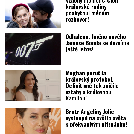
královské rodiny
poskytnul médiím
rozhovor!
Odhaleno: Jméno nového
Jamese Bonda se dozvíme
ještě letos!
Meghan porušila
královský protokol.
Definitivně tak zničila
vztahy s královnou
Kamilou!
Bratr Angeliny Jolie
vystoupil na světlo světa
s překvapivým přiznáním!