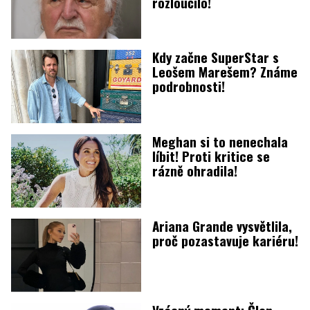
rozloučilo!
Kdy začne SuperStar s
Leošem Marešem? Známe
podrobnosti!
Meghan si to nenechala
líbit! Proti kritice se
rázně ohradila!
Ariana Grande vysvětlila,
proč pozastavuje kariéru!
Vzácný moment: Člen