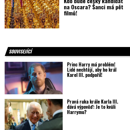
Kdo bude český kandidát
na Oscara? Šanci má pět
filmů!
SOUVISEJÍCÍ
Princ Harry má problém!
Lidé nechtějí, aby ho král
Karel III. podpořil!
Pravá ruka krále Karla III.
dává výpověď: Je to kvůli
Harrymu?