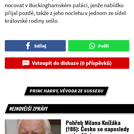
nocovat v Buckinghamském paláci, jenže nabídku
přijal pozdě, takže z jeho noclehu v jednom ze sídel
královské rodiny sešlo.
Sdílej
Pošli
Vstoupit do diskuze (0 příspěvků)
PRINC HARRY, VÉVODA ZE SUSSEXU
NEJNOVĚJŠÍ ZPRÁVY
Pohřeb Milana Knížáka
(†86): Česko se naposledy