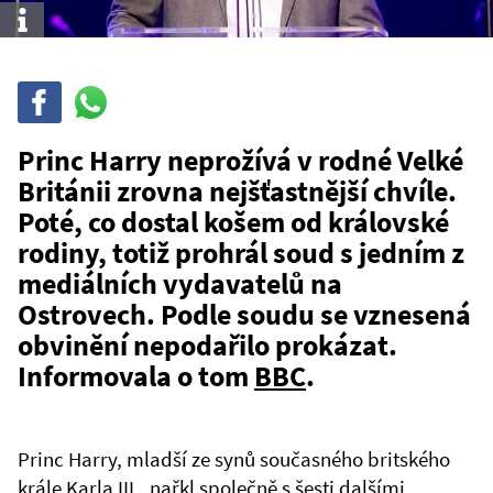
Info
Sdílet
Sdílej
na
WhatsAppu
Princ Harry neprožívá v rodné Velké
Británii zrovna nejšťastnější chvíle.
Poté, co dostal košem od královské
rodiny, totiž prohrál soud s jedním z
mediálních vydavatelů na
Ostrovech. Podle soudu se vznesená
obvinění nepodařilo prokázat.
Informovala o tom
BBC
.
Princ Harry, mladší ze synů současného britského
krále Karla III., nařkl společně s šesti dalšími