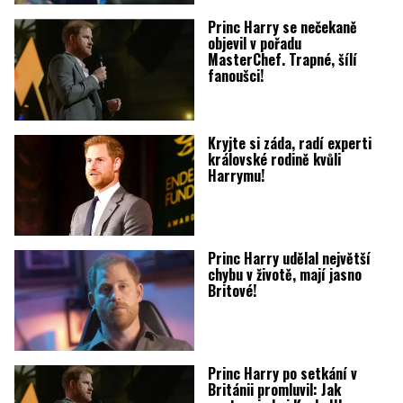
Princ Harry se nečekaně
objevil v pořadu
MasterChef. Trapné, šílí
fanoušci!
Kryjte si záda, radí experti
královské rodině kvůli
Harrymu!
Princ Harry udělal největší
chybu v životě, mají jasno
Britové!
Princ Harry po setkání v
Británii promluvil: Jak