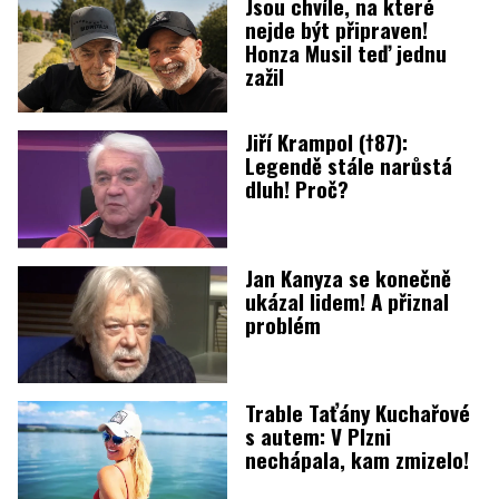
Jsou chvíle, na které
nejde být připraven!
Honza Musil teď jednu
zažil
Jiří Krampol (†87):
Legendě stále narůstá
dluh! Proč?
Jan Kanyza se konečně
ukázal lidem! A přiznal
problém
Trable Taťány Kuchařové
s autem: V Plzni
nechápala, kam zmizelo!