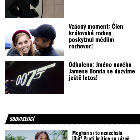
Vzácný moment: Člen
královské rodiny
poskytnul médiím
rozhovor!
Odhaleno: Jméno nového
Jamese Bonda se dozvíme
ještě letos!
SOUVISEJÍCÍ
Meghan si to nenechala
líbit! Proti kritice se rázně