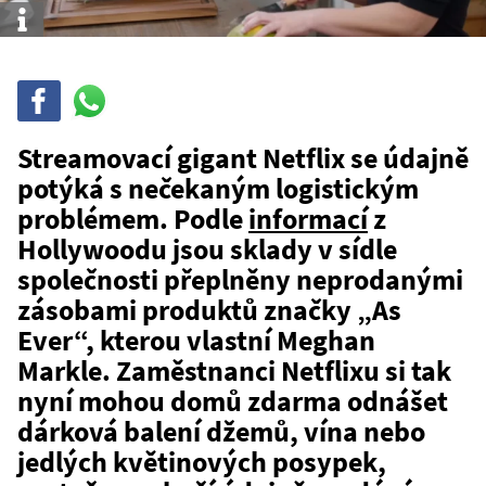
Info
Sdílet
Sdílej
na
WhatsAppu
Streamovací gigant Netflix se údajně
potýká s nečekaným logistickým
problémem. Podle
informací
z
Hollywoodu jsou sklady v sídle
společnosti přeplněny neprodanými
zásobami produktů značky „As
Ever“, kterou vlastní Meghan
Markle. Zaměstnanci Netflixu si tak
nyní mohou domů zdarma odnášet
dárková balení džemů, vína nebo
jedlých květinových posypek,