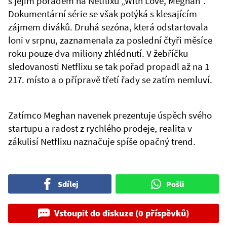
s jejím pořadem na Netflixu „With Love, Meghan“.
Dokumentární série se však potýká s klesajícím
zájmem diváků. Druhá sezóna, která odstartovala
loni v srpnu, zaznamenala za poslední čtyři měsíce
roku pouze dva miliony zhlédnutí. V žebříčku
sledovanosti Netflixu se tak pořad propadl až na 1
217. místo a o přípravě třetí řady se zatím nemluví.
Zatímco Meghan navenek prezentuje úspěch svého
startupu a radost z rychlého prodeje, realita v
zákulisí Netflixu naznačuje spíše opačný trend.
Sdílej
Pošli
Vstoupit do diskuze (0 příspěvků)