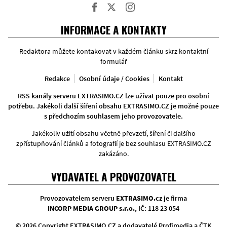
Facebook
Twitter
Instagram
INFORMACE A KONTAKTY
Redaktora můžete kontakovat v každém článku skrz kontaktní
formulář
Redakce
Osobní údaje / Cookies
Kontakt
RSS kanály serveru EXTRASIMO.CZ lze užívat pouze pro osobní
potřebu. Jakékoli další šíření obsahu EXTRASIMO.CZ je možné pouze
s předchozím souhlasem jeho provozovatele.
Jakékoliv užití obsahu včetně převzetí, šíření či dalšího
zpřístupňování článků a fotografií je bez souhlasu EXTRASIMO.CZ
zakázáno.
VYDAVATEL A PROVOZOVATEL
Provozovatelem serveru
EXTRASIMO.cz
je firma
INCORP MEDIA GROUP s.r.o.
, IČ: 118 23 054
© 2026 Copyright EXTRASIMO.CZ a dodavatelé Profimedia a ČTK