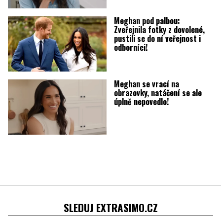
Meghan pod palbou:
Zveřejnila fotky z dovolené,
pustili se do ní veřejnost i
odborníci!
Meghan se vrací na
obrazovky, natáčení se ale
úplně nepovedlo!
SLEDUJ EXTRASIMO.CZ