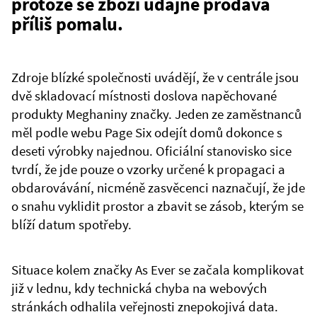
protože se zboží údajně prodává
příliš pomalu.
Zdroje blízké společnosti uvádějí, že v centrále jsou
dvě skladovací místnosti doslova napěchované
produkty Meghaniny značky. Jeden ze zaměstnanců
měl podle webu Page Six odejít domů dokonce s
deseti výrobky najednou. Oficiální stanovisko sice
tvrdí, že jde pouze o vzorky určené k propagaci a
obdarovávání, nicméně zasvěcenci naznačují, že jde
o snahu vyklidit prostor a zbavit se zásob, kterým se
blíží datum spotřeby.
Situace kolem značky As Ever se začala komplikovat
již v lednu, kdy technická chyba na webových
stránkách odhalila veřejnosti znepokojivá data.