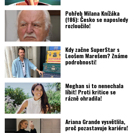
Pohřeb Milana Knížáka
(†86): Česko se naposledy
rozloučilo!
Kdy začne SuperStar s
Leošem Marešem? Známe
podrobnosti!
Meghan si to nenechala
líbit! Proti kritice se
rázně ohradila!
Ariana Grande vysvětlila,
proč pozastavuje kariéru!