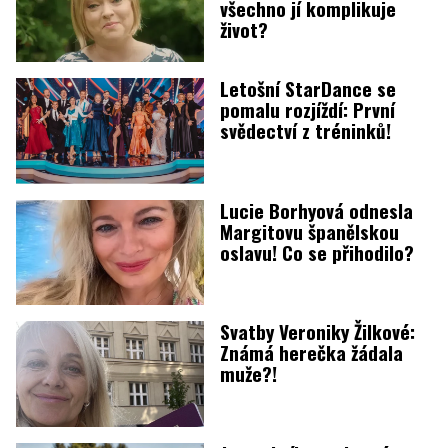
všechno jí komplikuje
život?
Letošní StarDance se
pomalu rozjíždí: První
svědectví z tréninků!
Lucie Borhyová odnesla
Margitovu španělskou
oslavu! Co se přihodilo?
Svatby Veroniky Žilkové:
Známá herečka žádala
muže?!