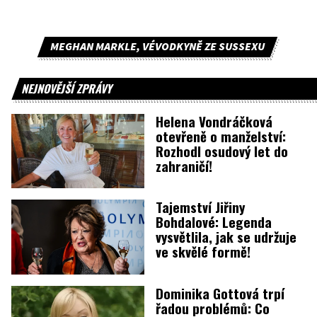
MEGHAN MARKLE, VÉVODKYNĚ ZE SUSSEXU
NEJNOVĚJŠÍ ZPRÁVY
Helena Vondráčková
otevřeně o manželství:
Rozhodl osudový let do
zahraničí!
Tajemství Jiřiny
Bohdalové: Legenda
vysvětlila, jak se udržuje
ve skvělé formě!
Dominika Gottová trpí
řadou problémů: Co