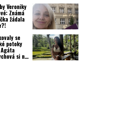
niky
by Veroniky
arošové!
ové: Známá
čka žádala
e?!
ovaly se
ké potoky
 Agáta
chová si na
 zopakovala
ý rituál!