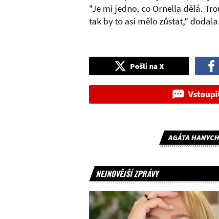
"Je mi jedno, co Ornella dělá. Trou
tak by to asi mělo zůstat," dodala
Pošli na X
Vstoupi
AGÁTA HANYC
NEJNOVĚJŠÍ ZPRÁVY