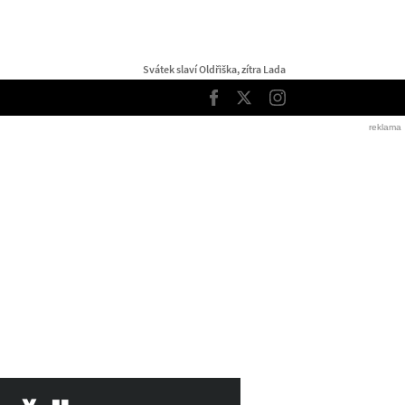
Svátek slaví Oldřiška, zítra Lada
TOP
Facebook
Twitter
Instagram