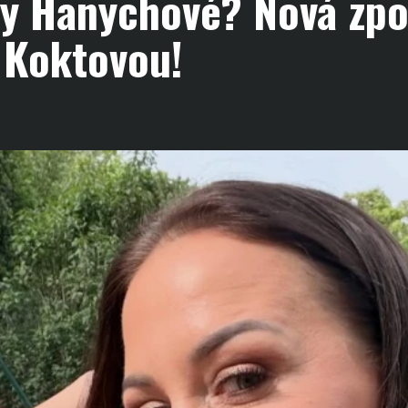
ty Hanychové? Nová zp
 Koktovou!