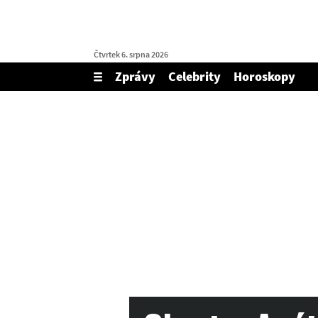
Čtvrtek 6. srpna 2026
Zprávy
Celebrity
Horoskopy
Zobrazit/skrýt
menu