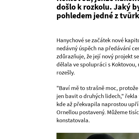
došlo k rozkolu. Jaký b
pohledem jedné z tvůr
Hanychové se začátek nové kapito
nedávný úspěch na předávání cen
zdůrazňuje, že její nový projekt se
dělala ve spolupráci s Koktovou, 
rozešly.
"Baví mě to strašně moc, protož
jen bavit o druhých lidech," řek
kde až překvapila naprostou upří
Ornellou postavený. Můžeme tisíck
konstatovala.