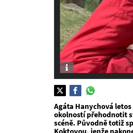
Info
Sdílet
Pošli
Pošli
na
na
na
X
Facebook
WhatsAppu
Agáta Hanychová letos
okolností přehodnotit 
scéně. Původně totiž s
Koktovou, jenže nakon