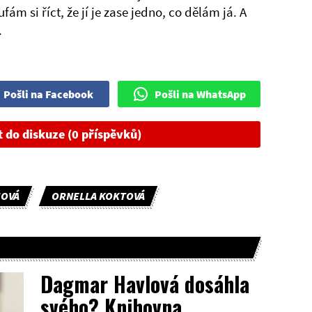
fám si říct, že jí je zase jedno, co dělám já. A
.
Pošli na Facebook
Pošli na WhatsApp
t do diskuze (0 příspěvků)
HOVÁ
ORNELLA KOKTOVÁ
Dagmar Havlová dosáhla
svého? Knihovna