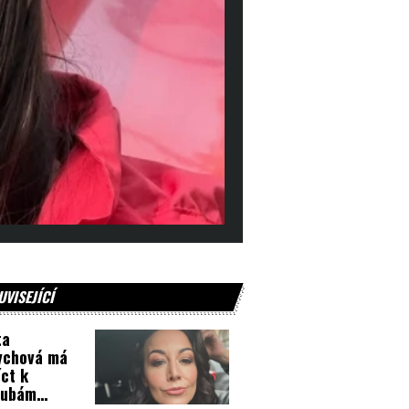
UVISEJÍCÍ
ta
ychová má
íct k
nubám