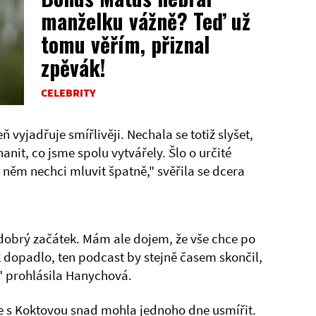
manželku vážně? Teď už
tomu věřím, přiznal
zpěvák!
CELEBRITY
vyjadřuje smířlivěji. Nechala se totiž slyšet,
hanit, co jsme spolu vytvářely. Šlo o určité
něm nechci mluvit špatně," svěřila se dcera
 dobrý začátek. Mám ale dojem, že vše chce po
k dopadlo, ten podcast by stejně časem skončil,
," prohlásila Hanychová.
 se s Koktovou snad mohla jednoho dne usmířit.