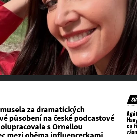
SO
 musela za dramatických
Agá
své působení na české podcastové
Han
polupracovala s Ornellou
co ř
zás
ec mezi oběma influencerkami