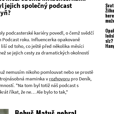
Domi
yl jejich společný podcast
Svat
Mes
Žilk
kyň?
here
muž
Opak
ly podcasterské kariéry povedl, o čemž svědčí
loňs
 Podcast roku. Influencerka opakovaně
slz?
Hany
 liší od toho, co ještě před několika měsíci
Bali
než se jejich cesty za dramatických okolností
drsn
e už nemusím nikoho pomlouvat nebo se prostě
la trojnásobná maminka v
rozhovoru
pro Deník,
mností. "Na tom byl totiž náš podcast s
rát říkat, že ne… Ale bylo to tak,"
Bohuš Matuš nebral