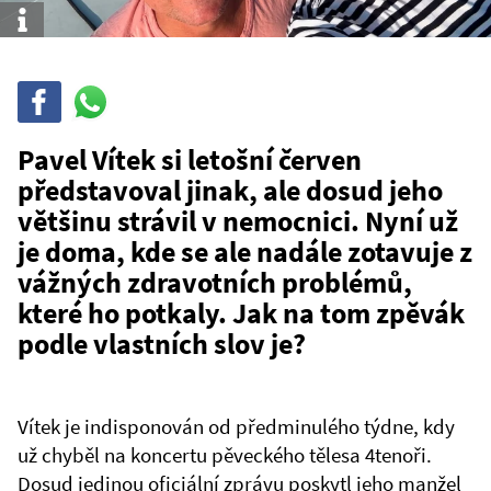
Info
Sdílet
Sdílej
na
WhatsAppu
Pavel Vítek si letošní červen
představoval jinak, ale dosud jeho
většinu strávil v nemocnici. Nyní už
je doma, kde se ale nadále zotavuje z
vážných zdravotních problémů,
které ho potkaly. Jak na tom zpěvák
podle vlastních slov je?
Vítek je indisponován od předminulého týdne, kdy
už chyběl na koncertu pěveckého tělesa 4tenoři.
Dosud jedinou oficiální zprávu poskytl jeho manžel