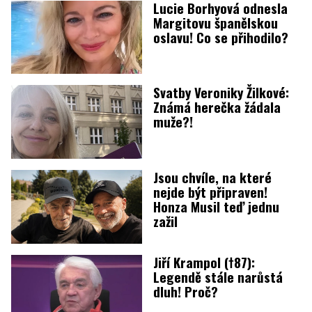
Lucie Borhyová odnesla
Margitovu španělskou
oslavu! Co se přihodilo?
Svatby Veroniky Žilkové:
Známá herečka žádala
muže?!
Jsou chvíle, na které
nejde být připraven!
Honza Musil teď jednu
zažil
Jiří Krampol (†87):
Legendě stále narůstá
dluh! Proč?