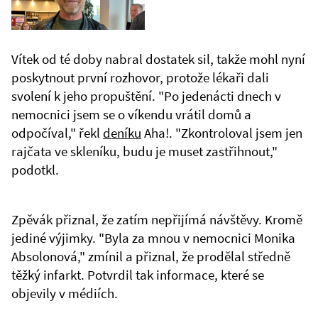
Vítek od té doby nabral dostatek sil, takže mohl nyní
poskytnout první rozhovor, protože lékaři dali
svolení k jeho propuštění. "Po jedenácti dnech v
nemocnici jsem se o víkendu vrátil domů a
odpočíval," řekl
deníku
Aha!. "Zkontroloval jsem jen
rajčata ve skleníku, budu je muset zastřihnout,"
podotkl.
Zpěvák přiznal, že zatím nepřijímá návštěvy. Kromě
jediné výjimky. "Byla za mnou v nemocnici Monika
Absolonová," zmínil a přiznal, že prodělal středně
těžký infarkt. Potvrdil tak informace, které se
objevily v médiích.