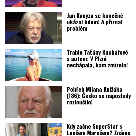
Jan Kanyza se konečně
ukázal lidem! A přiznal
problém
Trable Taťány Kuchařové
s autem: V Plzni
nechápala, kam zmizelo!
Pohřeb Milana Knížáka
(†86): Česko se naposledy
rozloučilo!
Kdy začne SuperStar s
Leošem Marešem? Známe