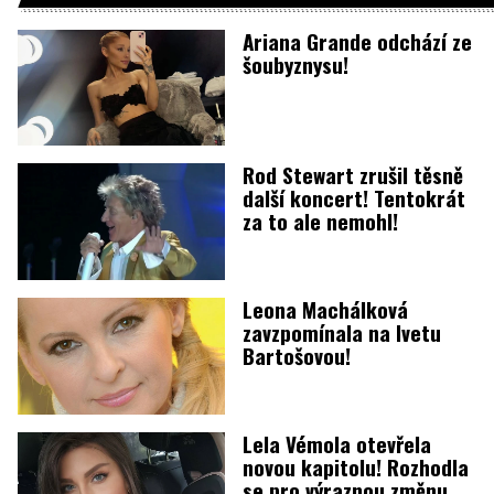
Ariana Grande odchází ze
šoubyznysu!
Rod Stewart zrušil těsně
další koncert! Tentokrát
za to ale nemohl!
Leona Machálková
zavzpomínala na Ivetu
Bartošovou!
Lela Vémola otevřela
novou kapitolu! Rozhodla
se pro výraznou změnu