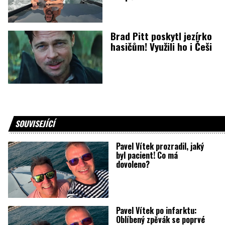
Brad Pitt poskytl jezírko
hasičům! Využili ho i Češi
SOUVISEJÍCÍ
Pavel Vítek prozradil, jaký
byl pacient! Co má
dovoleno?
Pavel Vítek po infarktu:
Oblíbený zpěvák se poprvé