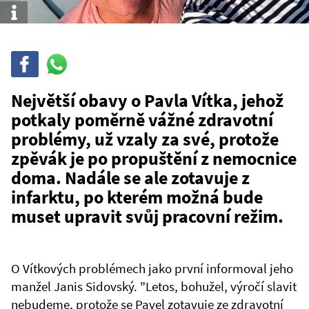
Info
Sdílet
Sdílej
na
WhatsAppu
Největší obavy o Pavla Vítka, jehož
potkaly poměrně vážné zdravotní
problémy, už vzaly za své, protože
zpěvák je po propuštění z nemocnice
doma. Nadále se ale zotavuje z
infarktu, po kterém možná bude
muset upravit svůj pracovní režim.
O Vítkových problémech jako první informoval jeho
manžel Janis Sidovský. "Letos, bohužel, výročí slavit
nebudeme, protože se Pavel zotavuje ze zdravotní