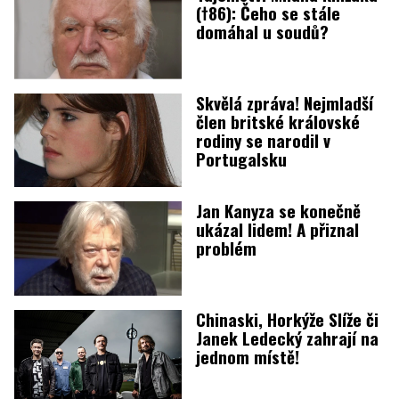
(†86): Čeho se stále
domáhal u soudů?
Skvělá zpráva! Nejmladší
člen britské královské
rodiny se narodil v
Portugalsku
Jan Kanyza se konečně
ukázal lidem! A přiznal
problém
Chinaski, Horkýže Slíže či
Janek Ledecký zahrají na
jednom místě!