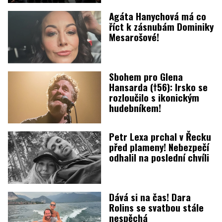
Agáta Hanychová má co
říct k zásnubám Dominiky
Mesarošové!
Sbohem pro Glena
Hansarda (†56): Irsko se
rozloučilo s ikonickým
hudebníkem!
Petr Lexa prchal v Řecku
před plameny! Nebezpečí
odhalil na poslední chvíli
Dává si na čas! Dara
Rolins se svatbou stále
nespěchá