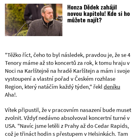
Honza Dědek zahájil
novou kapitolu! Kde si ho
můžete najít?
"Těžko říct, čeho to byl následek, pravdou je, že se 4
Tenory máme až sto koncertů za rok, k tomu hraju v
Noci na Karlštejně na hradě Karlštejn a mám i svoje
vystoupení a vlastní pořad v Českém rozhlase
Region, který natáčím každý týden," řekl
deníku
Aha!.
Vítek připustil, že v pracovním nasazení bude muset
zvolnit. Vždyť nedávno absolvoval koncertní turné v
USA. "Navíc jsme letěli z Prahy až do Cedar Rapids,
což je třináct hodin s přestupem v Helsinkách. Tam