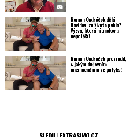
Roman Ondráček dělá
Davidovi ze života peklo?
Výzva, která hitmakera
nepotěší!
Roman Ondráček prozradil,
s jakým duševním
onemocněním se potýká!
SLEDUJ EXTRASIMO.CZ