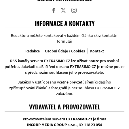
Facebook
Twitter
Instagram
INFORMACE A KONTAKTY
Redaktora můžete kontakovat v každém článku skrz kontaktní
formulář
Redakce
Osobní údaje / Cookies
Kontakt
RSS kanály serveru EXTRASIMO.CZ lze užívat pouze pro osobní
potřebu. Jakékoli další šíření obsahu EXTRASIMO.CZ je možné pouze
s předchozím souhlasem jeho provozovatele.
Jakékoliv užití obsahu včetně převzetí, šíření či dalšího
zpřístupňování článků a fotografií je bez souhlasu EXTRASIMO.CZ
zakázáno.
VYDAVATEL A PROVOZOVATEL
Provozovatelem serveru
EXTRASIMO.cz
je firma
INCORP MEDIA GROUP s.r.o.
, IČ: 118 23 054