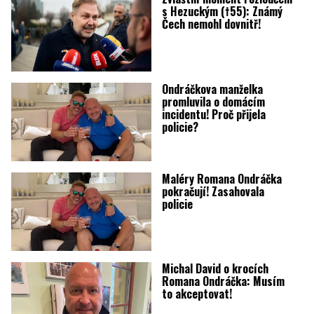
s Hezuckým (†55): Známý
Čech nemohl dovnitř!
Ondráčkova manželka
promluvila o domácím
incidentu! Proč přijela
policie?
Maléry Romana Ondráčka
pokračují! Zasahovala
policie
Michal David o krocích
Romana Ondráčka: Musím
to akceptovat!