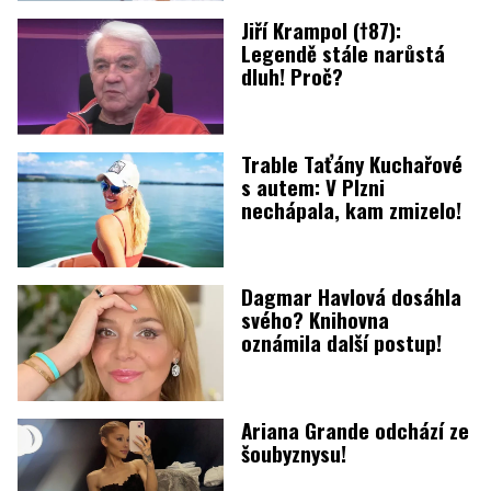
Jiří Krampol (†87):
Legendě stále narůstá
dluh! Proč?
Trable Taťány Kuchařové
s autem: V Plzni
nechápala, kam zmizelo!
Dagmar Havlová dosáhla
svého? Knihovna
oznámila další postup!
Ariana Grande odchází ze
šoubyznysu!