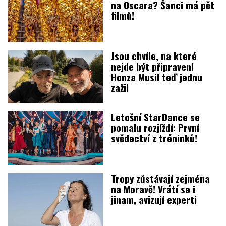
na Oscara? Šanci má pět
filmů!
Jsou chvíle, na které
nejde být připraven!
Honza Musil teď jednu
zažil
Letošní StarDance se
pomalu rozjíždí: První
svědectví z tréninků!
Tropy zůstávají zejména
na Moravě! Vrátí se i
jinam, avizují experti