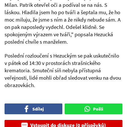
Milan. Patrik otevřel oči a podíval se na nás. S
láskou. Hladila jsem ho po tváři a šeptala mu, že ho
moc miluju, že jsme s ním a že nikdy nebude sám. A
on pak naposledy vydechl. Odešel klidně. Se
spokojeným výrazem ve tváři," popsala Hezucká
poslední chvíle s manželem.
Poslední rozloučení s Hezuckým se pak uskutečnilo
v pátek od 14:30 v prostorách strašnického
krematoria. Smuteční síň nebyla přístupná
veřejnosti, lidé mohli obřad sledovat venku na dvou
obrazovkách.
Sdílej
Pošli
Vstoupit do diskuze (0 příspěvků)