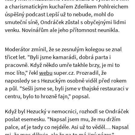
a charismatickým kuchařem Zdeňkem Pohlreichem
úspěšný podcast Lepší už to nebude, mohl do
smuteční síně, Ondráček zůstal s obyčejnými lidmi
venku. Novinářům ale jeho přítomnost neunikla.
Moderátor zmínil, že se zesnulým kolegou se znal
třicet let. "Byli jsme kamarádi, dobrá parta i
pracovně. Když někdo umře takhle brzy, je mi to
moc líto," řekl
webu
super.cz. Prozradil, že
naposledy se s Hezuckým osobně viděl před rokem
a půl. "Sešli jsme se, byli jsme v thajské restauraci v
centru, bylo to hrozně fajn," popsal.
Když byl Hezucký v nemocnici, rozhodl se Ondráček
poslat esemesku. "Napsal jsem mu, že mu držím
palce, ať je tady co nejdéle. Asi už to věděl… Napsal
mi, že moc děkuje, ale že na to má jiný názor,"