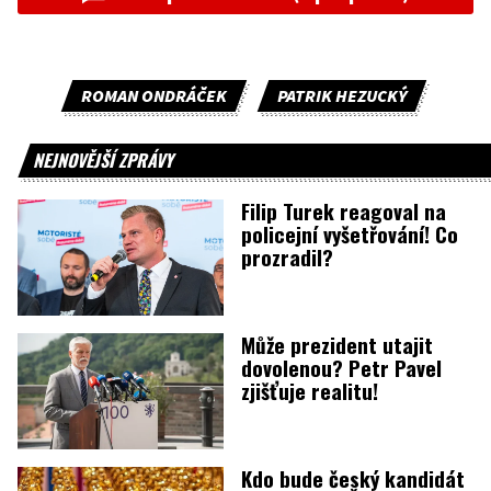
ROMAN ONDRÁČEK
PATRIK HEZUCKÝ
NEJNOVĚJŠÍ ZPRÁVY
Filip Turek reagoval na
policejní vyšetřování! Co
prozradil?
Může prezident utajit
dovolenou? Petr Pavel
zjišťuje realitu!
Kdo bude český kandidát