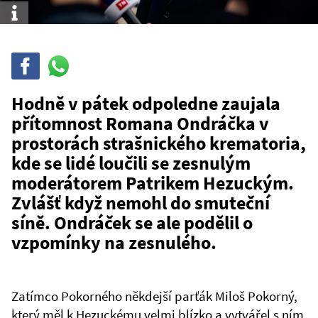
Info
Sdílet
Sdílej
na
WhatsAppu
Hodně v pátek odpoledne zaujala
přítomnost Romana Ondráčka v
prostorách strašnického krematoria,
kde se lidé loučili se zesnulým
moderátorem Patrikem Hezuckým.
Zvlášť když nemohl do smuteční
síně. Ondráček se ale podělil o
vzpomínky na zesnulého.
Zatímco Pokorného někdejší parťák Miloš Pokorný,
který měl k Hezuckému velmi blízko a vytvářel s ním