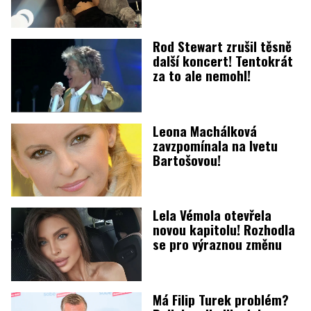
Rod Stewart zrušil těsně
další koncert! Tentokrát
za to ale nemohl!
Leona Machálková
zavzpomínala na Ivetu
Bartošovou!
Lela Vémola otevřela
novou kapitolu! Rozhodla
se pro výraznou změnu
Má Filip Turek problém?