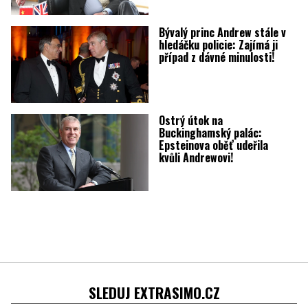
Bývalý princ Andrew stále v
hledáčku policie: Zajímá ji
případ z dávné minulosti!
Ostrý útok na
Buckinghamský palác:
Epsteinova oběť udeřila
kvůli Andrewovi!
SLEDUJ EXTRASIMO.CZ