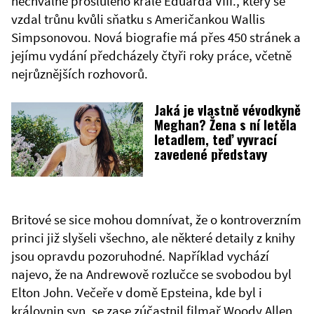
nechvalně proslulého krále Eduarda VIII., který se
vzdal trůnu kvůli sňatku s Američankou Wallis
Simpsonovou. Nová biografie má přes 450 stránek a
jejímu vydání předcházely čtyři roky práce, včetně
nejrůznějších rozhovorů.
Jaká je vlastně vévodkyně
Meghan? Žena s ní letěla
letadlem, teď vyvrací
zavedené představy
Britové se sice mohou domnívat, že o kontroverzním
princi již slyšeli všechno, ale některé detaily z knihy
jsou opravdu pozoruhodné. Například vychází
najevo, že na Andrewově rozlučce se svobodou byl
Elton John. Večeře v domě Epsteina, kde byl i
královnin syn, se zase zúčastnil filmař Woody Allen.