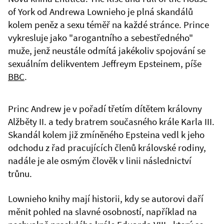
of York od Andrewa Lownieho je plná skandálů
kolem peněz a sexu téměř na každé stránce. Prince
vykresluje jako "arogantního a sebestředného"
muže, jenž neustále odmítá jakékoliv spojování se
sexuálním delikventem Jeffreym Epsteinem, píše
BBC
.
Princ Andrew je v pořadí třetím dítětem královny
Alžběty II. a tedy bratrem současného krále Karla III.
Skandál kolem již zmíněného Epsteina vedl k jeho
odchodu z řad pracujících členů královské rodiny,
nadále je ale osmým člověk v linii následnictví
trůnu.
Lownieho knihy mají historii, kdy se autorovi daří
měnit pohled na slavné osobností, například na