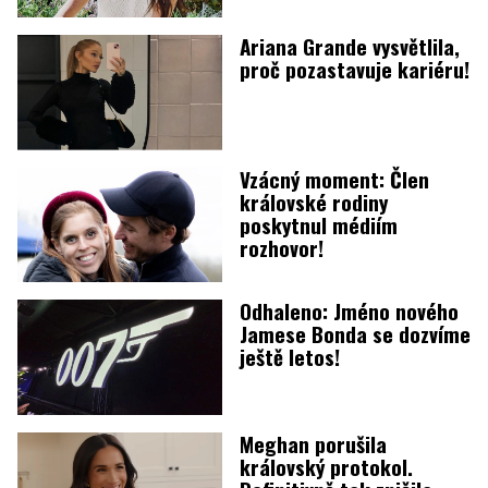
Ariana Grande vysvětlila,
proč pozastavuje kariéru!
Vzácný moment: Člen
královské rodiny
poskytnul médiím
rozhovor!
Odhaleno: Jméno nového
Jamese Bonda se dozvíme
ještě letos!
Meghan porušila
královský protokol.