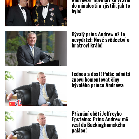
do minulosti a zjistili, jak to
bylo!
Bývalý princ Andrew už to
nevydržel: Nové svědectví o
bratrovi krále!
Jednou a dost! Palác odmítá
znovu komentovat činy
bývalého prince Andrewa
Přiznání oběti Jeffreyho
Epsteina: Princ Andrew mě
vzal do Buckinghamského
paláce!