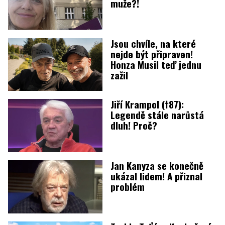
muže?!
Jsou chvíle, na které
nejde být připraven!
Honza Musil teď jednu
zažil
Jiří Krampol (†87):
Legendě stále narůstá
dluh! Proč?
Jan Kanyza se konečně
ukázal lidem! A přiznal
problém