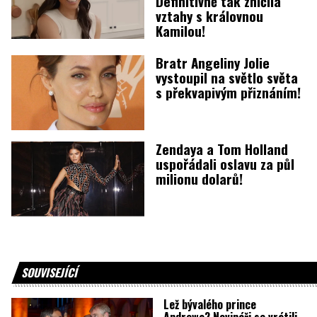
Definitivně tak zničila
vztahy s královnou
Kamilou!
Bratr Angeliny Jolie
vystoupil na světlo světa
s překvapivým přiznáním!
Zendaya a Tom Holland
uspořádali oslavu za půl
milionu dolarů!
SOUVISEJÍCÍ
Lež bývalého prince
Andrewa? Novináři se vrátili