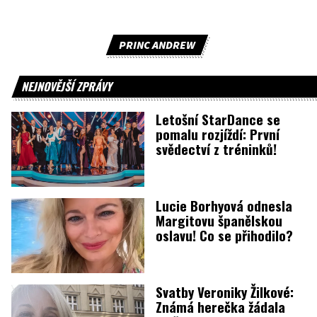
PRINC ANDREW
NEJNOVĚJŠÍ ZPRÁVY
Letošní StarDance se
pomalu rozjíždí: První
svědectví z tréninků!
Lucie Borhyová odnesla
Margitovu španělskou
oslavu! Co se přihodilo?
Svatby Veroniky Žilkové:
Známá herečka žádala