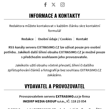
Facebook
Twitter
Instagram
INFORMACE A KONTAKTY
Redaktora můžete kontakovat v každém článku skrz kontaktní
formulář
Redakce
Osobní údaje / Cookies
Kontakt
RSS kanály serveru EXTRASIMO.CZ lze užívat pouze pro osobní
potřebu. Jakékoli další šíření obsahu EXTRASIMO.CZ je možné pouze
s předchozím souhlasem jeho provozovatele.
Jakékoliv užití obsahu včetně převzetí, šíření či dalšího
zpřístupňování článků a fotografií je bez souhlasu EXTRASIMO.CZ
zakázáno.
VYDAVATEL A PROVOZOVATEL
Provozovatelem serveru
EXTRASIMO.cz
je firma
INCORP MEDIA GROUP s.r.o.
, IČ: 118 23 054