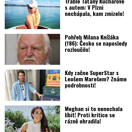
Trable Taťány Kuchařové
s autem: V Plzni
nechápala, kam zmizelo!
Pohřeb Milana Knížáka
(†86): Česko se naposledy
rozloučilo!
Kdy začne SuperStar s
Leošem Marešem? Známe
podrobnosti!
Meghan si to nenechala
líbit! Proti kritice se
rázně ohradila!