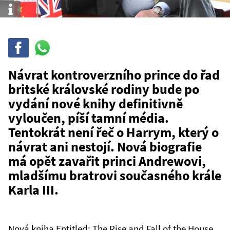
Info
Sdílet
Sdílej
na
WhatsAppu
Návrat kontroverzního prince do řad
britské královské rodiny bude po
vydání nové knihy definitivně
vyloučen, píší tamní média.
Tentokrát není řeč o Harrym, který o
návrat ani nestojí. Nová biografie
má opět zavařit princi Andrewovi,
mladšímu bratrovi současného krále
Karla III.
Nová kniha Entitled: The Rise and Fall of the House