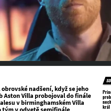
SO
 obrovské nadšení, když se jeho
Prin
 Aston Villa probojoval do finále
prob
 Walesu v birminghamském Villa
nech
král 
o tým v odvetě semifinále