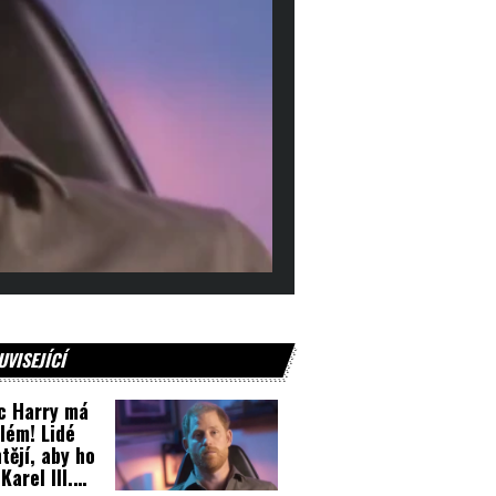
UVISEJÍCÍ
c Harry má
lém! Lidé
tějí, aby ho
Karel III.