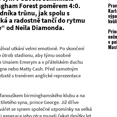
podp
ingham Forest poměrem 4:0.
Prav
Karl
dníka trůnu, jak spolu s
výpo
ská a radostně tančí do rytmu
kvůl
e“ od Neila Diamonda.
Prin
neče
v po
Mas
prožíval utkání velmi emotivně. Po skončení
Trap
o útrob stadionu, aby týmu osobně
fano
rem Unaiem Emerym a v přátelském duchu
 Digne nebo Matty Cash. Před samotným
ebatě s trenérem anglické reprezentace
m fanouškem birminghamského klubu a na
tiletého syna, prince George. Již dříve
vytvářet se synem společné vzpomínky na velká
i generace jeho otce museli čekat desítky let.