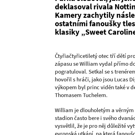
deklasoval rivala Nott
Kamery zachytily násle
ostatními fanoušky tle
klasiky „Sweet Carolin
Čtyřiačtyřicetiletý otec tří dětí 
zápasu se William vydal přímo d
pogratuloval. Setkal se s trené
hovořil s hráči, jako jsou Lucas
výkopem byl princ viděn také v d
Thomasem Tuchelem.
William je dlouholetým a věrný
stadion často bere i svého dvanác
vysvětlil, že je pro něj důležité 
evropská utkání, na která fanoušc