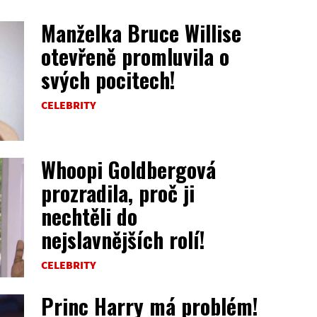
Manželka Bruce Willise
otevřeně promluvila o
svých pocitech!
CELEBRITY
Whoopi Goldbergová
prozradila, proč ji
nechtěli do
nejslavnějších rolí!
CELEBRITY
Princ Harry má problém!