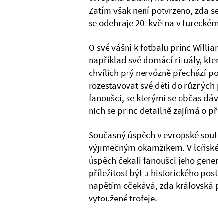
Zatím však není potvrzeno, zda se
se odehraje 20. května v tureckém
O své vášni k fotbalu princ Willi
například své domácí rituály, kte
chvílích prý nervózně přechází p
rozestavovat své děti do různých p
fanoušci, se kterými se občas dá
nich se princ detailně zajímá o př
Současný úspěch v evropské soutěž
výjimečným okamžikem. V loňské
úspěch čekali fanoušci jeho gener
příležitost být u historického pos
napětím očekává, zda královská 
vytoužené trofeje.