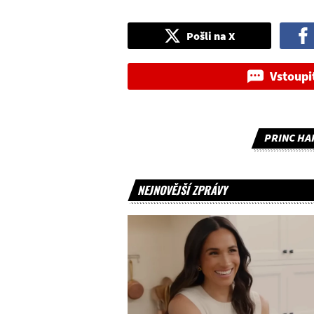
Pošli na X
Vstoupi
PRINC HA
NEJNOVĚJŠÍ ZPRÁVY