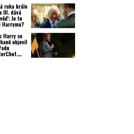
ořil!
á ruka krále
a III. dává
věď: Je to
i Harrymu?
c Harry se
kaně objevil
řadu
terChef.
né, šílí
ušci!