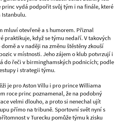
 princ vydá podpořit svůj tým i na finále, které
 Istanbulu.
am mluví otevřeně a s humorem. Přiznal
ré praktikuje, když se týmu nedaří. V takových
o domě a v naději na změnu štěstěny zkouší
ozic v místnosti. Jeho zájem o klub potvrzují i
vá do řeči v birminghamských podnicích; podle
estupy i strategii týmu.
i je pro Aston Villu i pro prince Williama
m roce princ poznamenal, že na podobný
ace velmi dlouho, a proto si nenechal ujít
tupu přímo na tribuně. Sportovní svět nyní s
přítomnost v Turecku pomůže týmu k zisku