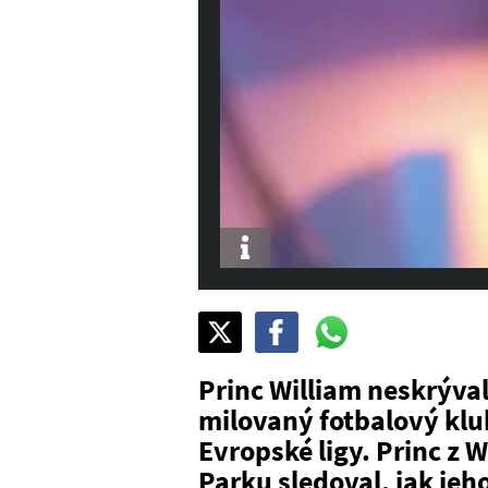
Info
Sdílet
Pošli
Pošli
na
na
na
X
Facebook
WhatsAppu
Princ William neskrýval
milovaný fotbalový klub
Evropské ligy. Princ z
Parku sledoval, jak jeh