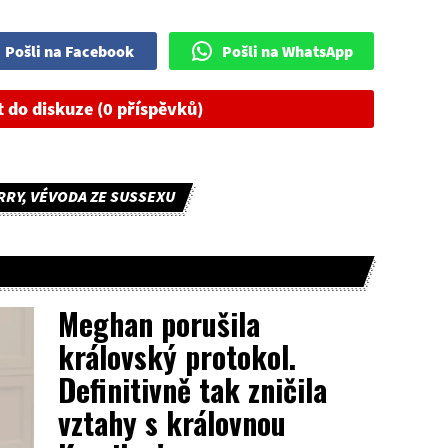
Pošli na Facebook
Pošli na WhatsApp
t do diskuze (0 příspěvků)
RRY, VÉVODA ZE SUSSEXU
Meghan porušila
královský protokol.
Definitivně tak zničila
vztahy s královnou