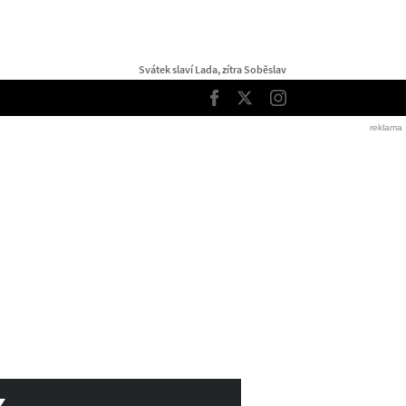
Svátek slaví Lada, zítra Soběslav
TOP
Facebook
Twitter
Instagram