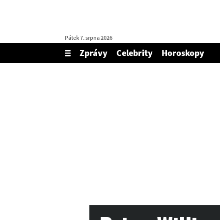
Pátek 7. srpna 2026
Zprávy
Celebrity
Horoskopy
Zobrazit/skrýt
menu