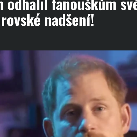
m odhalil fanouškům sv
brovské nadšení!