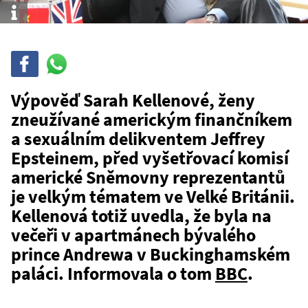
Info
Sdílet
Sdílej
na
WhatsAppu
Výpověď Sarah Kellenové, ženy
zneužívané americkým finančníkem
a sexuálním delikventem Jeffrey
Epsteinem, před vyšetřovací komisí
americké Sněmovny reprezentantů
je velkým tématem ve Velké Británii.
Kellenová totiž uvedla, že byla na
večeři v apartmánech bývalého
prince Andrewa v Buckinghamském
paláci. Informovala o tom
BBC
.