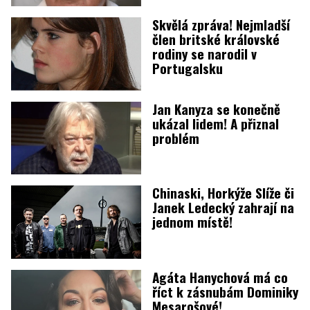
Skvělá zpráva! Nejmladší
člen britské královské
rodiny se narodil v
Portugalsku
Jan Kanyza se konečně
ukázal lidem! A přiznal
problém
Chinaski, Horkýže Slíže či
Janek Ledecký zahrají na
jednom místě!
Agáta Hanychová má co
říct k zásnubám Dominiky
Mesarošové!