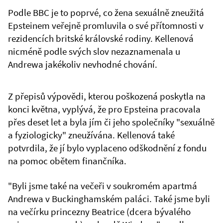
Podle BBC je to poprvé, co žena sexuálně zneužitá
Epsteinem veřejně promluvila o své přítomnosti v
rezidencích britské královské rodiny. Kellenová
nicméně podle svých slov nezaznamenala u
Andrewa jakékoliv nevhodné chování.
Z přepisů výpovědi, kterou poškozená poskytla na
konci května, vyplývá, že pro Epsteina pracovala
přes deset let a byla jím či jeho společníky "sexuálně
a fyziologicky" zneužívána. Kellenová také
potvrdila, že jí bylo vyplaceno odškodnění z fondu
na pomoc obětem finančníka.
"Byli jsme také na večeři v soukromém apartmá
Andrewa v Buckinghamském paláci. Také jsme byli
na večírku princezny Beatrice (dcera bývalého