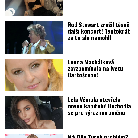
Rod Stewart zrušil těsně
další koncert! Tentokrát
za to ale nemohl!
Leona Machálková
zavzpomínala na Ivetu
Bartošovou!
Lela Vémola otevřela
novou kapitolu! Rozhodla
se pro výraznou změnu
Má Filip Turek problém?