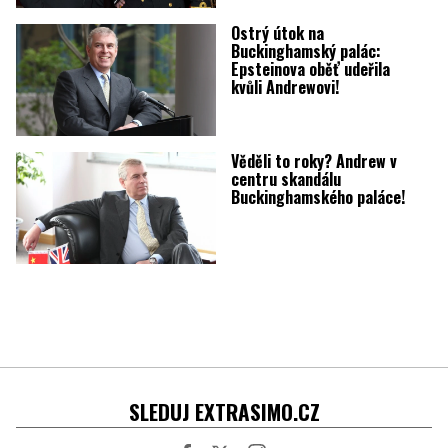
Ostrý útok na
Buckinghamský palác:
Epsteinova oběť udeřila
kvůli Andrewovi!
Věděli to roky? Andrew v
centru skandálu
Buckinghamského paláce!
SLEDUJ EXTRASIMO.CZ