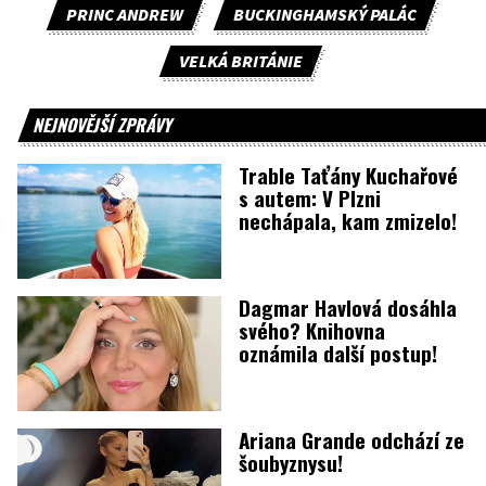
PRINC ANDREW
BUCKINGHAMSKÝ PALÁC
VELKÁ BRITÁNIE
NEJNOVĚJŠÍ ZPRÁVY
Trable Taťány Kuchařové
s autem: V Plzni
nechápala, kam zmizelo!
Dagmar Havlová dosáhla
svého? Knihovna
oznámila další postup!
Ariana Grande odchází ze
šoubyznysu!