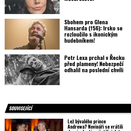
Sbohem pro Glena
Hansarda (†56): Irsko se
rozloučilo s ikonickým
hudebníkem!
Petr Lexa prchal v Řecku
před plameny! Nebezpečí
odhalil na poslední chvíli
SOUVISEJÍCÍ
Lež bývalého prince
Andrewa? Novináři se vrátili