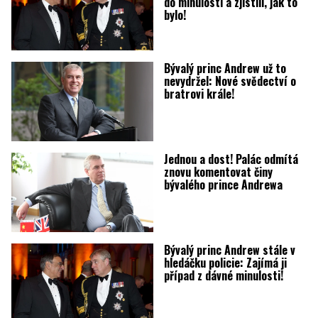
do minulosti a zjistili, jak to
bylo!
Bývalý princ Andrew už to
nevydržel: Nové svědectví o
bratrovi krále!
Jednou a dost! Palác odmítá
znovu komentovat činy
bývalého prince Andrewa
Bývalý princ Andrew stále v
hledáčku policie: Zajímá ji
případ z dávné minulosti!