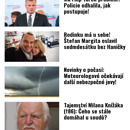
Policie odhalila, jak
postupuje!
Rodinku má u sebe!
Štefan Margita oslavil
sedmdesátku bez Haničky
Novinky o počasí:
Meteorologové očekávají
další nebezpečné jevy!
Tajemství Milana Knížáka
(†86): Čeho se stále
domáhal u soudů?