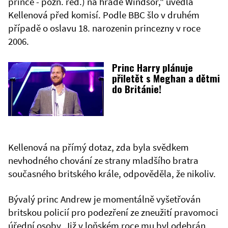
prince - pozn. red.) na hradě Windsor," uvedla
Kellenová před komisí. Podle BBC šlo v druhém
případě o oslavu 18. narozenin princezny v roce
2006.
Princ Harry plánuje
přiletět s Meghan a dětmi
do Británie!
Kellenová na přímý dotaz, zda byla svědkem
nevhodného chování ze strany mladšího bratra
současného britského krále, odpověděla, že nikoliv.
Bývalý princ Andrew je momentálně vyšetřován
britskou policií pro podezření ze zneužití pravomoci
úřední osoby. Již v loňském roce mu byl odebrán