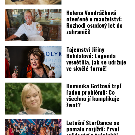
Helena Vondráčková
otevřeně o manželství:
Rozhodl osudový let do
zahraničí!
Tajemství Jiřiny
Bohdalové: Legenda
vysvětlila, jak se udržuje
ve skvělé formě!
Dominika Gottová trpí
řadou problémů: Co
všechno jí komplikuje
život?
Letošní StarDance se
pomalu rozjíždí: První