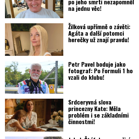
po jeho smrti nezapomněl
na jednu věc!
Žilková upřímně o závěti:
Agáta a další potomci
herečky už znají pravdu!
Petr Pavel boduje jako
fotograf: Po Formuli 1 ho
vzali do klubu!
Srdceryvná slova
princezny Kate: Měla
problém i se základními
činnostmi!