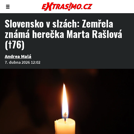
Zobrazit/skrýt
menu
Slovensko v slzách: Zemřela
známá herečka Marta Rašlová
(†76)
Andrea Malá
7. dubna 2026 12:02