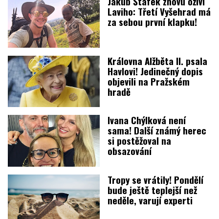
Jakub Štáfek znovu oživí
Laviho: Třetí Vyšehrad má
za sebou první klapku!
Královna Alžběta II. psala
Havlovi! Jedinečný dopis
objevili na Pražském
hradě
Ivana Chýlková není
sama! Další známý herec
si postěžoval na
obsazování
Tropy se vrátily! Pondělí
bude ještě teplejší než
neděle, varují experti