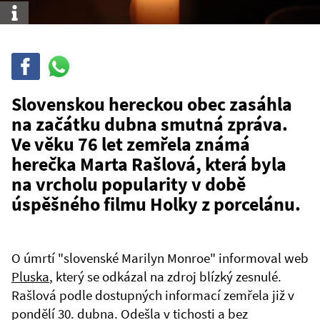
Info
Sdílet
Sdílej
na
WhatsAppu
Slovenskou hereckou obec zasáhla
na začátku dubna smutná zpráva.
Ve věku 76 let zemřela známá
herečka Marta Rašlová, která byla
na vrcholu popularity v době
úspěšného filmu Holky z porcelánu.
O úmrtí "slovenské Marilyn Monroe" informoval web
Pluska
, který se odkázal na zdroj blízký zesnulé.
Rašlová podle dostupných informací zemřela již v
pondělí 30. dubna. Odešla v tichosti a bez