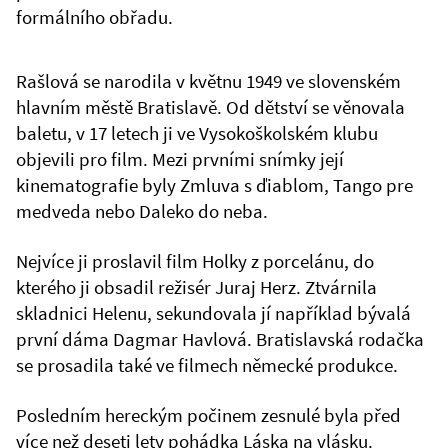
formálního obřadu.
Rašlová se narodila v květnu 1949 ve slovenském
hlavním městě Bratislavě. Od dětství se věnovala
baletu, v 17 letech ji ve Vysokoškolském klubu
objevili pro film. Mezi prvními snímky její
kinematografie byly Zmluva s ďiablom, Tango pre
medveda nebo Daleko do neba.
Nejvíce ji proslavil film Holky z porcelánu, do
kterého ji obsadil režisér Juraj Herz. Ztvárnila
skladnici Helenu, sekundovala jí například bývalá
první dáma Dagmar Havlová. Bratislavská rodačka
se prosadila také ve filmech německé produkce.
Posledním hereckým počinem zesnulé byla před
více než deseti lety pohádka Láska na vlásku.