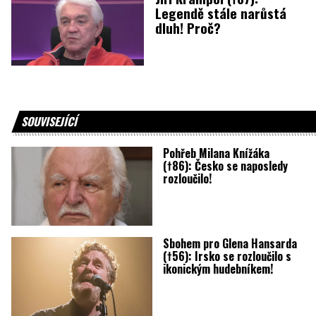
Legendě stále narůstá
dluh! Proč?
SOUVISEJÍCÍ
Pohřeb Milana Knížáka
(†86): Česko se naposledy
rozloučilo!
Sbohem pro Glena Hansarda
(†56): Irsko se rozloučilo s
ikonickým hudebníkem!