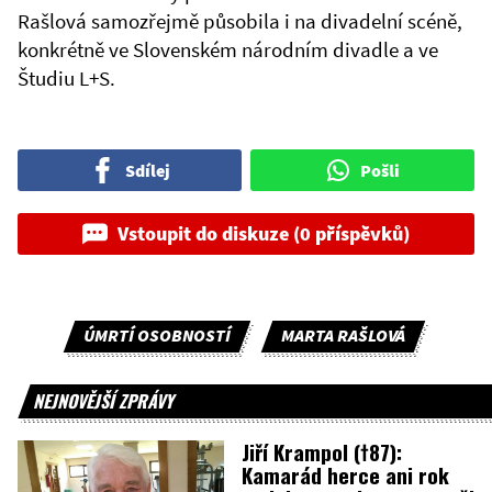
Rašlová samozřejmě působila i na divadelní scéně,
konkrétně ve Slovenském národním divadle a ve
Študiu L+S.
Sdílej
Pošli
Vstoupit do diskuze (0 příspěvků)
ÚMRTÍ OSOBNOSTÍ
MARTA RAŠLOVÁ
NEJNOVĚJŠÍ ZPRÁVY
Jiří Krampol (†87):
Kamarád herce ani rok