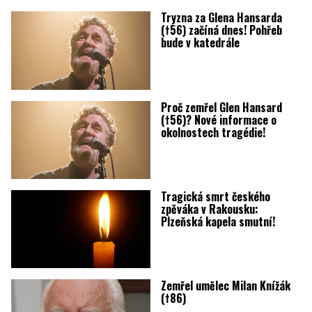
Tryzna za Glena Hansarda
(†56) začíná dnes! Pohřeb
bude v katedrále
Proč zemřel Glen Hansard
(†56)? Nové informace o
okolnostech tragédie!
Tragická smrt českého
zpěváka v Rakousku:
Plzeňská kapela smutní!
Zemřel umělec Milan Knížák
(†86)