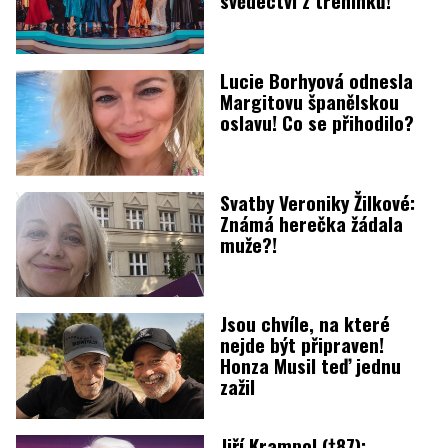
svědectví z tréninků!
Lucie Borhyová odnesla
Margitovu španělskou
oslavu! Co se přihodilo?
Svatby Veroniky Žilkové:
Známá herečka žádala
muže?!
Jsou chvíle, na které
nejde být připraven!
Honza Musil teď jednu
zažil
Jiří Krampol (†87):