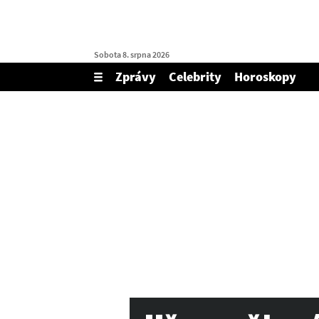
Sobota 8. srpna 2026
Zprávy
Celebrity
Horoskopy
Zobrazit/skrýt
menu