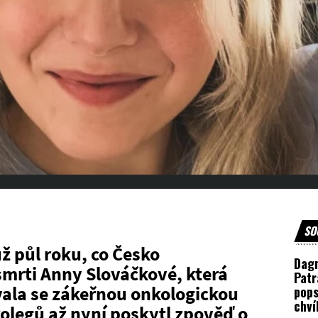
SO
už půl roku, co Česko
Dag
smrti Anny Slováčkové, která
Patr
vala se zákeřnou onkologickou
pops
chví
kolegů až nyní poskytl zpověď o