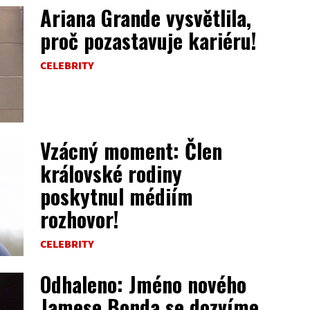
Ariana Grande vysvětlila,
proč pozastavuje kariéru!
CELEBRITY
Vzácný moment: Člen
královské rodiny
poskytnul médiím
rozhovor!
CELEBRITY
Odhaleno: Jméno nového
Jamese Bonda se dozvíme