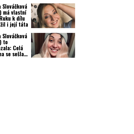
áčkové!
 Slováčková
) má vlastní
 Ruku k dílu
žil i její táta
 Slováčková
) to
zala: Celá
na se sešla,
kly tyhle
y!