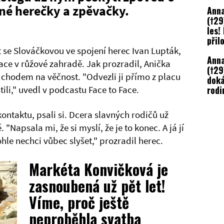
Slov
né herečky a zpěvačky.
Anna
(†29
les!
přilo
ýt se Slováčkovou ve spojení herec Ivan Lupták,
Anna
nace v růžové zahradě. Jak prozradil, Anička
(†29
dchodem na věčnost. "Odvezli ji přímo z placu
doká
rodi
tili," uvedl v podcastu Face to Face.
vzni
fotk
ntaktu, psali si. Dcera slavných rodičů už
. "Napsala mi, že si myslí, že je to konec. A já jí
ohle nechci vůbec slyšet," prozradil herec.
Markéta Konvičková je
zasnoubená už pět let!
Víme, proč ještě
neproběhla svatba