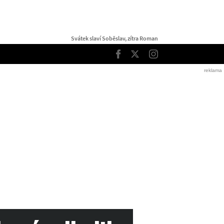
Svátek slaví Soběslav, zítra Roman
TOP
Facebook
Twitter
Instagram