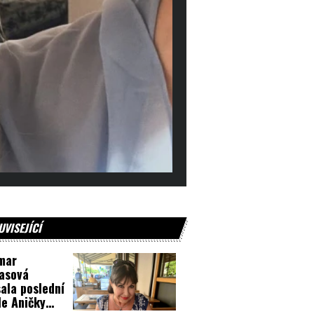
UVISEJÍCÍ
mar
asová
ala poslední
le Aničky