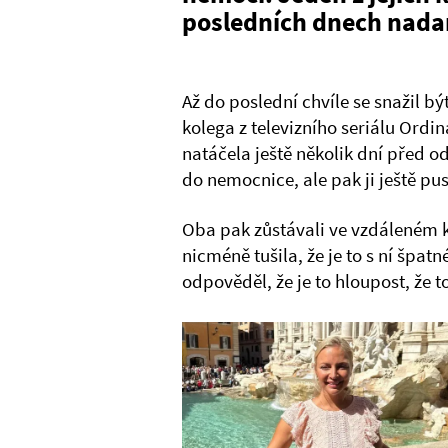
posledních dnech nada
Až do poslední chvíle se snažil b
kolega z televizního seriálu Ordi
natáčela ještě několik dní před o
do nemocnice, ale pak ji ještě pus
Oba pak zůstávali ve vzdáleném ko
nicméně tušila, že je to s ní špatné
odpověděl, že je to hloupost, že t