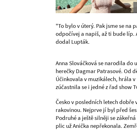
"To bylo v úterý. Pak jsme se na p
odpočívej a napiš, až ti bude líp.
dodal Lupták.
Anna Slováčková se narodila do u
herečky Dagmar Patrasové. Od dě
Účinkovala v muzikálech, hrála v 
zúčastnila se i jedné z řad show 
Česko v posledních letech dobře 
rakovinou. Nejprve jí byl před še
Podruhé a ještě silněji se zákeřn
plic už Anička nepřekonala. Zemř