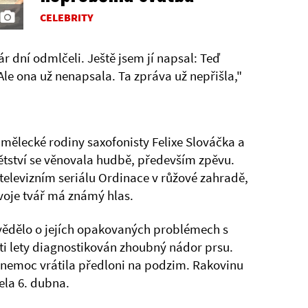
CELEBRITY
ár dní odmlčeli. Ještě jsem jí napsal: Teď
 Ale ona už nenapsala. Ta zpráva už nepřišla,"
mělecké rodiny saxofonisty Felixe Slováčka a
tství se věnovala hudbě, především zpěvu.
televizním seriálu Ordinace v růžové zahradě,
Tvoje tvář má známý hlas.
vědělo o jejích opakovaných problémech s
sti lety diagnostikován zhoubný nádor prsu.
á nemoc vrátila předloni na podzim. Rakovinu
ela 6. dubna.