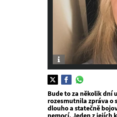
Info
Sdílet
Pošli
Pošli
na
na
na
X
Facebook
WhatsAppu
Bude to za několik dní 
rozesmutnila zpráva o 
dlouho a statečně bojo
nemocí. Jeden z jejích 