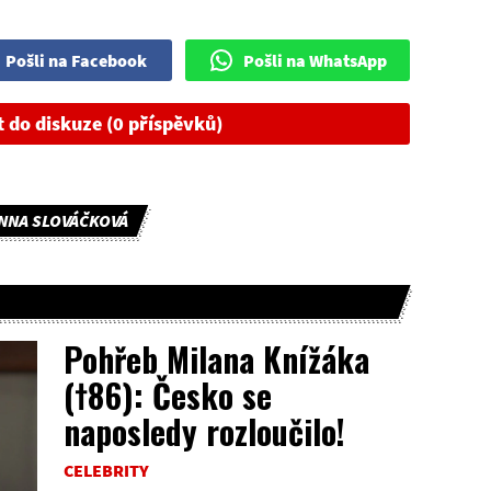
Pošli na Facebook
Pošli na WhatsApp
t do diskuze (0 příspěvků)
NNA SLOVÁČKOVÁ
Pohřeb Milana Knížáka
(†86): Česko se
naposledy rozloučilo!
CELEBRITY