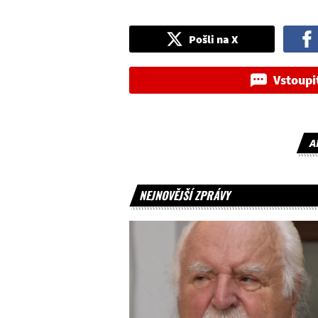
Pošli na X
Vstoupi
A
NEJNOVĚJŠÍ ZPRÁVY