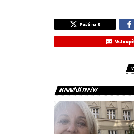
Pošli na X
Vstoupi
V
NEJNOVĚJŠÍ ZPRÁVY