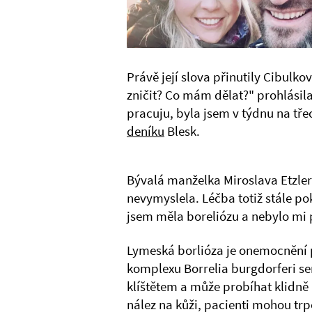
Právě její slova přinutily Cibulk
zničit? Co mám dělat?" prohlásil
pracuju, byla jsem v týdnu na tře
deníku
Blesk.
Bývalá manželka Miroslava Etzler
nevymyslela. Léčba totiž stále po
jsem měla boreliózu a nebylo mi 
Lymeská borlióza je onemocnění p
komplexu Borrelia burgdorferi s
klíštětem a může probíhat klidně 
nález na kůži, pacienti mohou tr