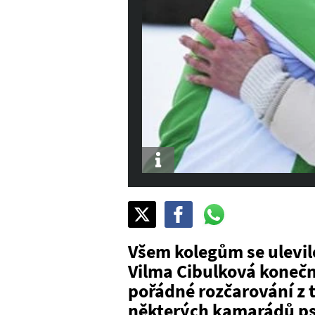
Info
Sdílet
Pošli
Pošli
na
na
na
X
Facebook
WhatsAppu
Všem kolegům se ulevil
Vilma Cibulková konečn
pořádné rozčarování z t
některých kamarádů psa