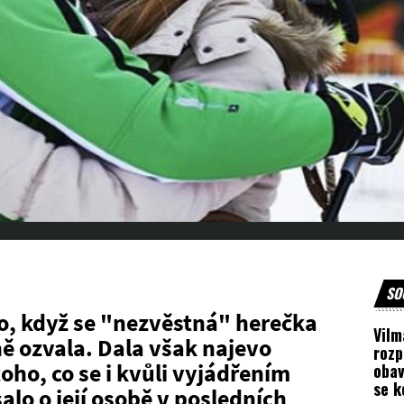
SO
o, když se "nezvěstná" herečka
Vilm
ě ozvala. Dala však najevo
rozp
oho, co se i kvůli vyjádřením
oba
se k
lo o její osobě v posledních