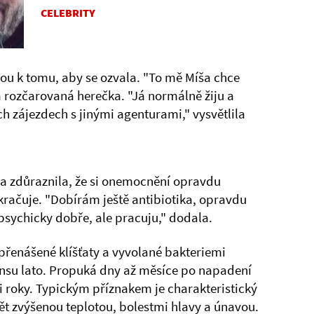
CELEBRITY
ovou k tomu, aby se ozvala. "To mě Míša chce
a rozčarovaná herečka. "Já normálně žiju a
ch zájezdech s jinými agenturami," vysvětlila
a zdůraznila, že si onemocnění opravdu
kračuje. "Dobírám ještě antibiotika, opravdu
psychicky dobře, ale pracuju," dodala.
řenášené klíšťaty a vyvolané bakteriemi
ensu lato. Propuká dny až měsíce po napadení
i roky. Typickým příznakem je charakteristický
pět zvýšenou teplotou, bolestmi hlavy a únavou.