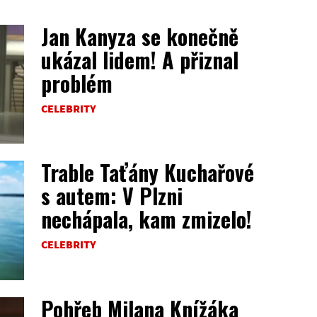
Jan Kanyza se konečně
ukázal lidem! A přiznal
problém
CELEBRITY
Trable Taťány Kuchařové
s autem: V Plzni
nechápala, kam zmizelo!
CELEBRITY
Pohřeb Milana Knížáka