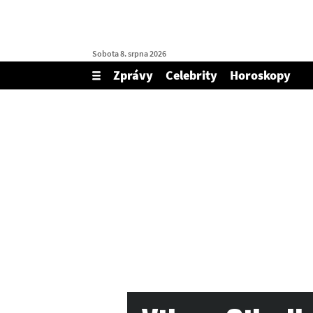
Sobota 8. srpna 2026
Zprávy
Celebrity
Horoskopy
Zobrazit/skrýt
menu