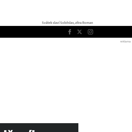
Svátek slaví Soběslav, zítra Roman
TOP
Facebook
Twitter
Instagram