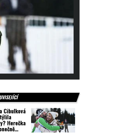
UVISEJÍCÍ
a Cibulková
týlila
vy? Herečka
onečně