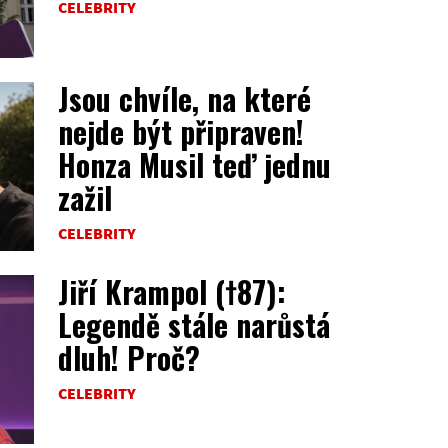
CELEBRITY
Jsou chvíle, na které
nejde být připraven!
Honza Musil teď jednu
zažil
CELEBRITY
Jiří Krampol (†87):
Legendě stále narůstá
dluh! Proč?
CELEBRITY