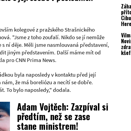
ozva
Záh
přít
Cibu
Her
kole
evším kolegové z pražského Strašnického
Vilm
proz
ová. "Jsme z toho zoufalí. Nikdo se jí nemůže
Novi
e s ní děje. Měli jsme nasmlouvaná představení,
zdra
kšef
adit jiným představením. Další máme mít od
here
ekla pro CNN Prima News.
ádkou byla naposledy v kontaktu před její
a nám, že má boreliózu a necítí se dobře.
át. To bylo naposledy," dodala.
Adam Vojtěch: Zazpíval si
předtím, než se zase
stane ministrem!