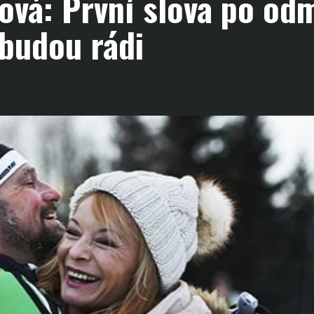
ová: První slova po od
budou rádi