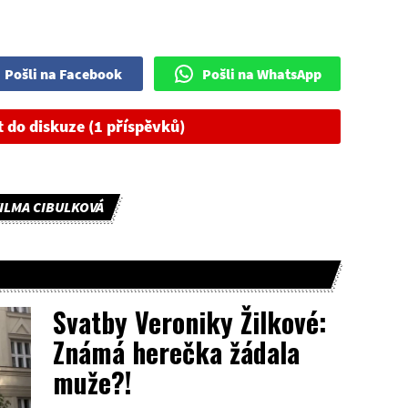
Pošli na Facebook
Pošli na WhatsApp
t do diskuze (1 příspěvků)
ILMA CIBULKOVÁ
Svatby Veroniky Žilkové:
Známá herečka žádala
muže?!