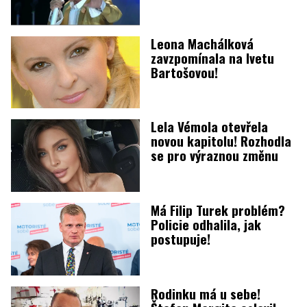
Leona Machálková
zavzpomínala na Ivetu
Bartošovou!
Lela Vémola otevřela
novou kapitolu! Rozhodla
se pro výraznou změnu
Má Filip Turek problém?
Policie odhalila, jak
postupuje!
Rodinku má u sebe!