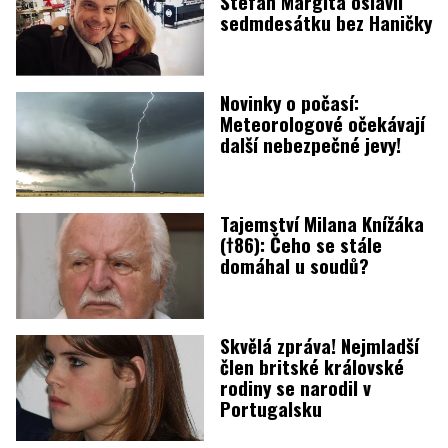
Štefan Margita oslavil
sedmdesátku bez Haničky
Novinky o počasí:
Meteorologové očekávají
další nebezpečné jevy!
Tajemství Milana Knížáka
(†86): Čeho se stále
domáhal u soudů?
Skvělá zpráva! Nejmladší
člen britské královské
rodiny se narodil v
Portugalsku