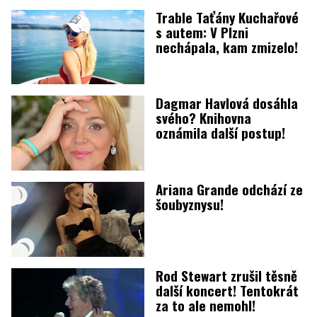
Trable Taťány Kuchařové
s autem: V Plzni
nechápala, kam zmizelo!
Dagmar Havlová dosáhla
svého? Knihovna
oznámila další postup!
Ariana Grande odchází ze
šoubyznysu!
Rod Stewart zrušil těsně
další koncert! Tentokrát
za to ale nemohl!