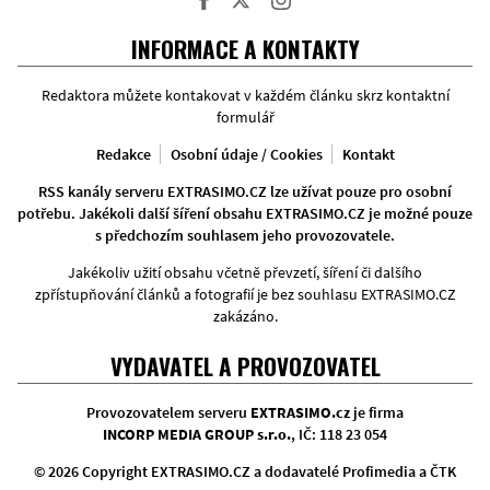
Facebook
Twitter
Instagram
INFORMACE A KONTAKTY
Redaktora můžete kontakovat v každém článku skrz kontaktní
formulář
Redakce
Osobní údaje / Cookies
Kontakt
RSS kanály serveru EXTRASIMO.CZ lze užívat pouze pro osobní
potřebu. Jakékoli další šíření obsahu EXTRASIMO.CZ je možné pouze
s předchozím souhlasem jeho provozovatele.
Jakékoliv užití obsahu včetně převzetí, šíření či dalšího
zpřístupňování článků a fotografií je bez souhlasu EXTRASIMO.CZ
zakázáno.
VYDAVATEL A PROVOZOVATEL
Provozovatelem serveru
EXTRASIMO.cz
je firma
INCORP MEDIA GROUP s.r.o.
, IČ: 118 23 054
© 2026 Copyright EXTRASIMO.CZ a dodavatelé Profimedia a ČTK