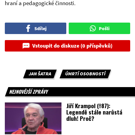
hraní a pedagogické činnosti.
Sdílej
Pošli
Vstoupit do diskuze (0 příspěvků)
JAN ŠATRA
ÚMRTÍ OSOBNOSTÍ
NEJNOVĚJŠÍ ZPRÁVY
Jiří Krampol (†87):
Legendě stále narůstá
dluh! Proč?