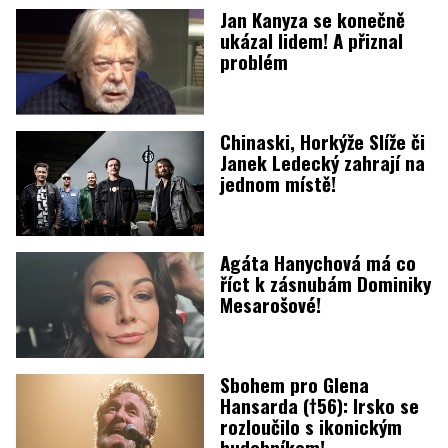
Jan Kanyza se konečně
ukázal lidem! A přiznal
problém
Chinaski, Horkýže Slíže či
Janek Ledecký zahrají na
jednom místě!
Agáta Hanychová má co
říct k zásnubám Dominiky
Mesarošové!
Sbohem pro Glena
Hansarda (†56): Irsko se
rozloučilo s ikonickým
hudebníkem!