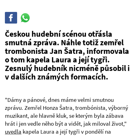
Sdílet
Sdílej
na
WhatsAppu
Českou hudební scénou otřásla
smutná zpráva. Náhle totiž zemřel
trombonista Jan Šatra, informovala
o tom kapela Laura a její tygři.
Zesnulý hudebník nicméně působil i
v dalších známých formacích.
"Dámy a pánové, dnes máme velmi smutnou
zprávu. Zemřel Honza Šatra, trombónista, výborný
muzikant, ale hlavně kluk, se kterým byla zábava
hrát i jen vedle něho být a vidět, jak miloval život,"
uvedla
kapela Laura a její tygři v pondělí na