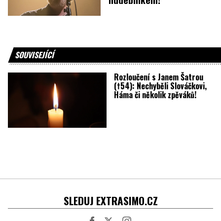
SOUVISEJÍCÍ
Rozloučení s Janem Šatrou
(†54): Nechyběli Slováčkovi,
Háma či několik zpěváků!
SLEDUJ EXTRASIMO.CZ