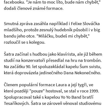
facebooku. "Je nám to moc líto, bude nám chybět,"
dodali členové známé formace.
Smutná zpráva zasáhla například i Felixe Slováčka
mladšího, protože zesnulý hudebník působil i v big
bandu jeho otce. "Miláčku, budeš mi chybět,"
rozloučil se s kolegou.
Šatra začínal s hudbou jako klavírista, ale již během
studií na konzervatoři přesedlal na hru na trombón.
Na začátku 90. let spoluzakládal kapelu Šum svistu,
která doprovázela jedinečného Dana Nekonečného.
Členem populární formace Laura a její tygři, ve
které později "pouze" hostoval, se stal v roce 1999.
Spolupracoval také s kapelou Yo Yo Band bratří
Tesaříkových. Šatra se zároveň věnoval studiovému