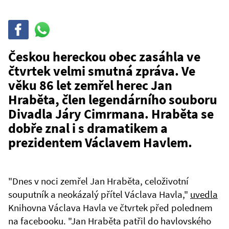
Sdílet
Sdílej
na
WhatsAppu
Českou hereckou obec zasáhla ve
čtvrtek velmi smutná zpráva. Ve
věku 86 let zemřel herec Jan
Hraběta, člen legendárního souboru
Divadla Járy Cimrmana. Hraběta se
dobře znal i s dramatikem a
prezidentem Václavem Havlem.
"Dnes v noci zemřel Jan Hraběta, celoživotní
souputník a neokázalý přítel Václava Havla,"
uvedla
Knihovna Václava Havla ve čtvrtek před polednem
na facebooku. "Jan Hraběta patřil do havlovského