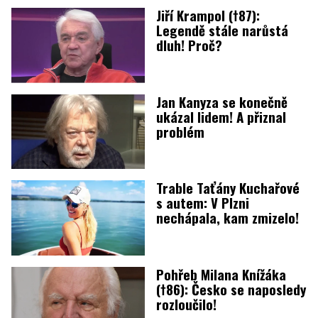
Jiří Krampol (†87):
Legendě stále narůstá
dluh! Proč?
Jan Kanyza se konečně
ukázal lidem! A přiznal
problém
Trable Taťány Kuchařové
s autem: V Plzni
nechápala, kam zmizelo!
Pohřeb Milana Knížáka
(†86): Česko se naposledy
rozloučilo!