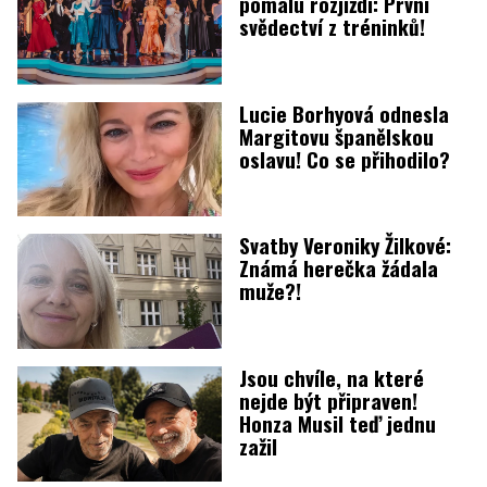
pomalu rozjíždí: První
svědectví z tréninků!
Lucie Borhyová odnesla
Margitovu španělskou
oslavu! Co se přihodilo?
Svatby Veroniky Žilkové:
Známá herečka žádala
muže?!
Jsou chvíle, na které
nejde být připraven!
Honza Musil teď jednu
zažil