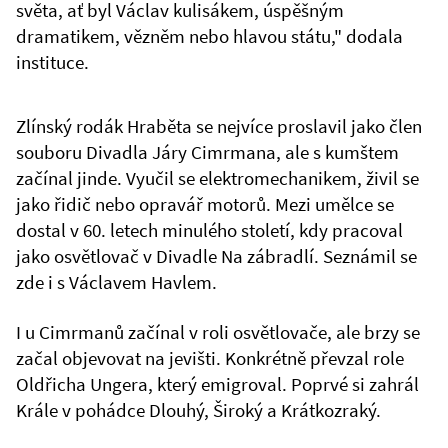
světa, ať byl Václav kulisákem, úspěšným
dramatikem, vězněm nebo hlavou státu," dodala
instituce.
Zlínský rodák Hraběta se nejvíce proslavil jako člen
souboru Divadla Járy Cimrmana, ale s kumštem
začínal jinde. Vyučil se elektromechanikem, živil se
jako řidič nebo opravář motorů. Mezi umělce se
dostal v 60. letech minulého století, kdy pracoval
jako osvětlovač v Divadle Na zábradlí. Seznámil se
zde i s Václavem Havlem.
I u Cimrmanů začínal v roli osvětlovače, ale brzy se
začal objevovat na jevišti. Konkrétně převzal role
Oldřicha Ungera, který emigroval. Poprvé si zahrál
Krále v pohádce Dlouhý, Široký a Krátkozraký.