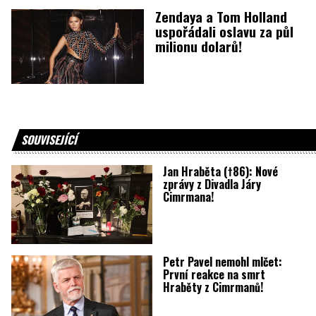
Zendaya a Tom Holland
uspořádali oslavu za půl
milionu dolarů!
SOUVISEJÍCÍ
Jan Hraběta (†86): Nové
zprávy z Divadla Járy
Cimrmana!
Petr Pavel nemohl mlčet:
První reakce na smrt
Hraběty z Cimrmanů!