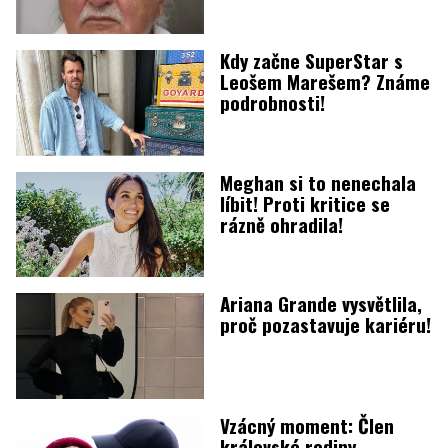
Kdy začne SuperStar s
Leošem Marešem? Známe
podrobnosti!
Meghan si to nenechala
líbit! Proti kritice se
rázně ohradila!
Ariana Grande vysvětlila,
proč pozastavuje kariéru!
Vzácný moment: Člen
královské rodiny