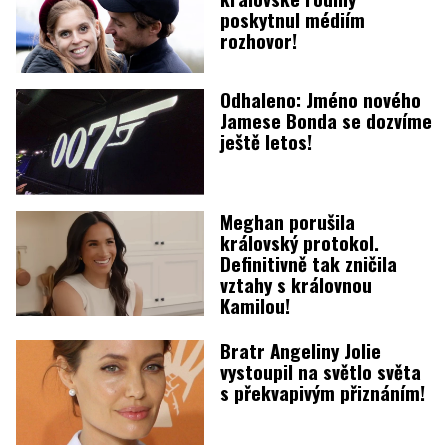
poskytnul médiím
rozhovor!
Odhaleno: Jméno nového
Jamese Bonda se dozvíme
ještě letos!
Meghan porušila
královský protokol.
Definitivně tak zničila
vztahy s královnou
Kamilou!
Bratr Angeliny Jolie
vystoupil na světlo světa
s překvapivým přiznáním!