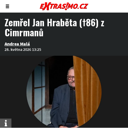
Zobrazit/skrýt
menu
Zemřel Jan Hraběta (†86) z
Cimrmanů
Andrea Malá
28. května 2026 13:25
Info