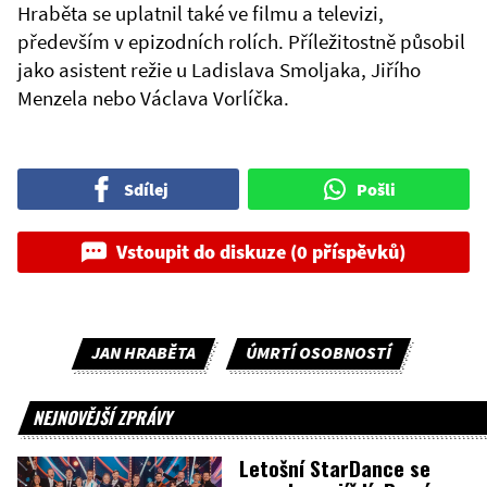
Hraběta se uplatnil také ve filmu a televizi,
především v epizodních rolích. Příležitostně působil
jako asistent režie u Ladislava Smoljaka, Jiřího
Menzela nebo Václava Vorlíčka.
Sdílej
Pošli
Vstoupit do diskuze (0 příspěvků)
JAN HRABĚTA
ÚMRTÍ OSOBNOSTÍ
NEJNOVĚJŠÍ ZPRÁVY
Letošní StarDance se