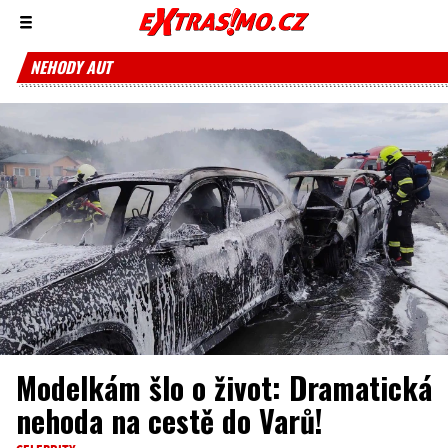
Zobrazit/skrýt
menu
NEHODY AUT
Modelkám šlo o život: Dramatická
nehoda na cestě do Varů!