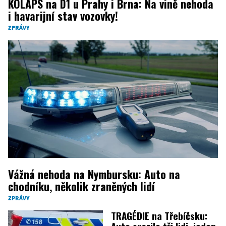
KOLAPS na D1 u Prahy i Brna: Na vině nehoda
i havarijní stav vozovky!
ZPRÁVY
Vážná nehoda na Nymbursku: Auto na
chodníku, několik zraněných lidí
ZPRÁVY
TRAGÉDIE na Třebíčsku:
Auto srazilo tři lidi, jeden