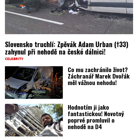
Slovensko truchlí: Zpěvák Adam Urban (†33)
zahynul při nehodě na české dálnici!
CELEBRITY
Co mu zachránilo život?
Záchranář Marek Dvořák
měl vážnou nehodu!
Hodnotím ji jako
fantastickou! Novotný
poprvé promluvil o
nehodě na D4