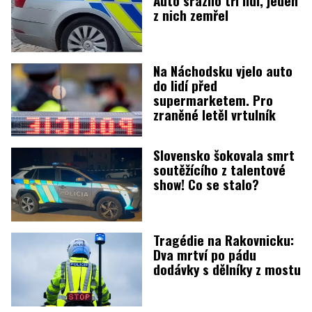
z nich zemřel
Na Náchodsku vjelo auto
do lidí před
supermarketem. Pro
zraněné letěl vrtulník
Slovensko šokovala smrt
soutěžícího z talentové
show! Co se stalo?
Tragédie na Rakovnicku:
Dva mrtví po pádu
dodávky s dělníky z mostu