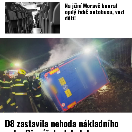
Na jižní Moravě boural
opilý řidič autobusu, vezl
děti!
D8 zastavila nehoda nákladního