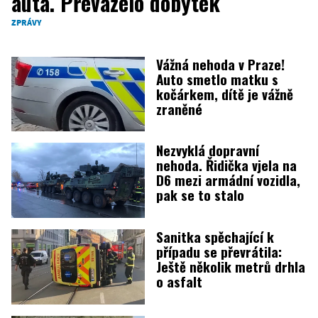
auta. Převáželo dobytek
ZPRÁVY
Vážná nehoda v Praze!
Auto smetlo matku s
kočárkem, dítě je vážně
zraněné
Nezvyklá dopravní
nehoda. Řidička vjela na
D6 mezi armádní vozidla,
pak se to stalo
Sanitka spěchající k
případu se převrátila:
Ještě několik metrů drhla
o asfalt