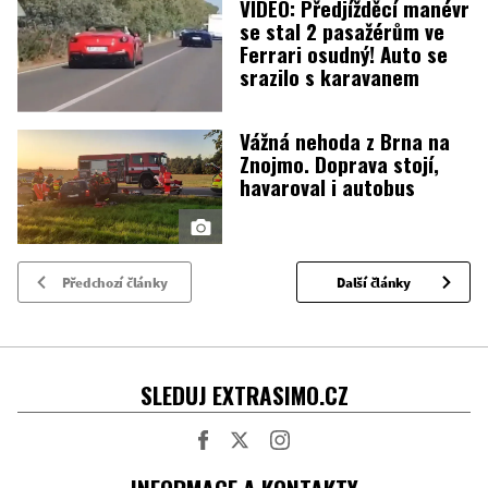
VIDEO: Předjížděcí manévr
se stal 2 pasažérům ve
Ferrari osudný! Auto se
srazilo s karavanem
Vážná nehoda z Brna na
Znojmo. Doprava stojí,
havaroval i autobus
Předchozí články
Další články
SLEDUJ EXTRASIMO.CZ
Facebook
Twitter
Instagram