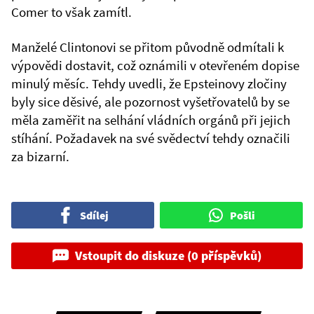
Comer to však zamítl.
Manželé Clintonovi se přitom původně odmítali k
výpovědi dostavit, což oznámili v otevřeném dopise
minulý měsíc. Tehdy uvedli, že Epsteinovy zločiny
byly sice děsivé, ale pozornost vyšetřovatelů by se
měla zaměřit na selhání vládních orgánů při jejich
stíhání. Požadavek na své svědectví tehdy označili
za bizarní.
Sdílej
Pošli
Vstoupit do diskuze (0 příspěvků)