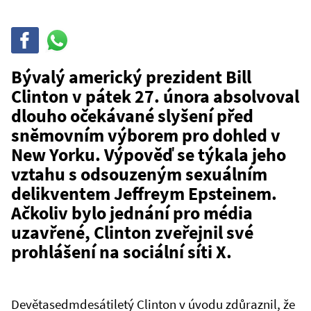
Sdílet
Sdílej
na
WhatsAppu
Bývalý americký prezident Bill
Clinton v pátek 27. února absolvoval
dlouho očekávané slyšení před
sněmovním výborem pro dohled v
New Yorku. Výpověď se týkala jeho
vztahu s odsouzeným sexuálním
delikventem Jeffreym Epsteinem.
Ačkoliv bylo jednání pro média
uzavřené, Clinton zveřejnil své
prohlášení na sociální síti X.
Devětasedmdesátiletý Clinton v úvodu zdůraznil, že