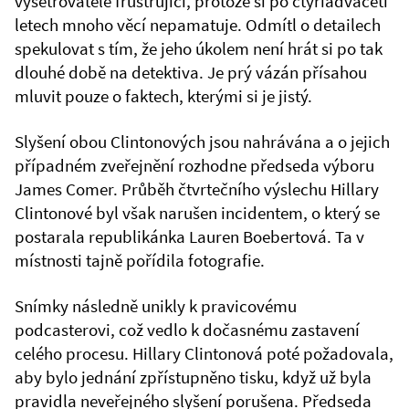
vyšetřovatele frustrující, protože si po čtyřiadvaceti
letech mnoho věcí nepamatuje. Odmítl o detailech
spekulovat s tím, že jeho úkolem není hrát si po tak
dlouhé době na detektiva. Je prý vázán přísahou
mluvit pouze o faktech, kterými si je jistý.
Slyšení obou Clintonových jsou nahrávána a o jejich
případném zveřejnění rozhodne předseda výboru
James Comer. Průběh čtvrtečního výslechu Hillary
Clintonové byl však narušen incidentem, o který se
postarala republikánka Lauren Boebertová. Ta v
místnosti tajně pořídila fotografie.
Snímky následně unikly k pravicovému
podcasterovi, což vedlo k dočasnému zastavení
celého procesu. Hillary Clintonová poté požadovala,
aby bylo jednání zpřístupněno tisku, když už byla
pravidla neveřejného slyšení porušena. Předseda