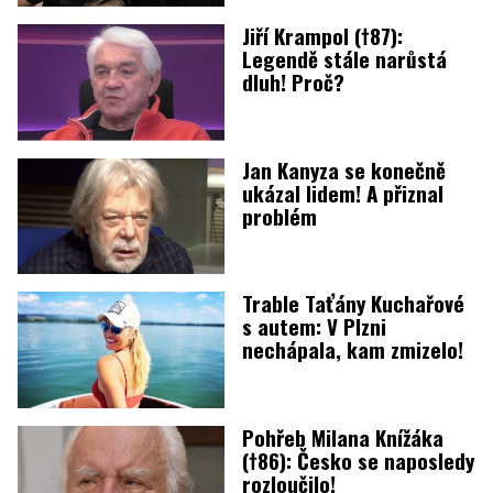
Jiří Krampol (†87):
Legendě stále narůstá
dluh! Proč?
Jan Kanyza se konečně
ukázal lidem! A přiznal
problém
Trable Taťány Kuchařové
s autem: V Plzni
nechápala, kam zmizelo!
Pohřeb Milana Knížáka
(†86): Česko se naposledy
rozloučilo!