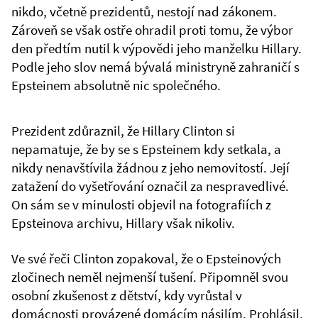
nikdo, včetně prezidentů, nestojí nad zákonem.
Zároveň se však ostře ohradil proti tomu, že výbor
den předtím nutil k výpovědi jeho manželku Hillary.
Podle jeho slov nemá bývalá ministryně zahraničí s
Epsteinem absolutně nic společného.
Prezident zdůraznil, že Hillary Clinton si
nepamatuje, že by se s Epsteinem kdy setkala, a
nikdy nenavštívila žádnou z jeho nemovitostí. Její
zatažení do vyšetřování označil za nespravedlivé.
On sám se v minulosti objevil na fotografiích z
Epsteinova archivu, Hillary však nikoliv.
Ve své řeči Clinton zopakoval, že o Epsteinových
zločinech neměl nejmenší tušení. Připomněl svou
osobní zkušenost z dětství, kdy vyrůstal v
domácnosti provázené domácím násilím. Prohlásil,