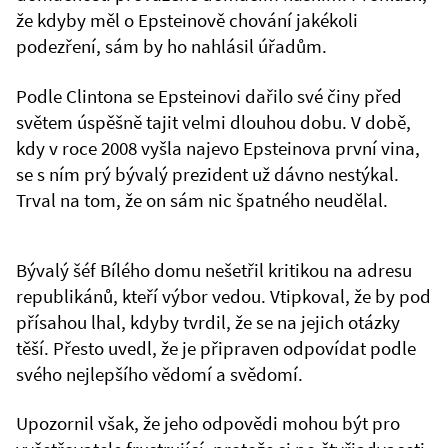
že kdyby měl o Epsteinově chování jakékoli
podezření, sám by ho nahlásil úřadům.
Podle Clintona se Epsteinovi dařilo své činy před
světem úspěšně tajit velmi dlouhou dobu. V době,
kdy v roce 2008 vyšla najevo Epsteinova první vina,
se s ním prý bývalý prezident už dávno nestýkal.
Trval na tom, že on sám nic špatného neudělal.
Bývalý šéf Bílého domu nešetřil kritikou na adresu
republikánů, kteří výbor vedou. Vtipkoval, že by pod
přísahou lhal, kdyby tvrdil, že se na jejich otázky
těší. Přesto uvedl, že je připraven odpovídat podle
svého nejlepšího vědomí a svědomí.
Upozornil však, že jeho odpovědi mohou být pro