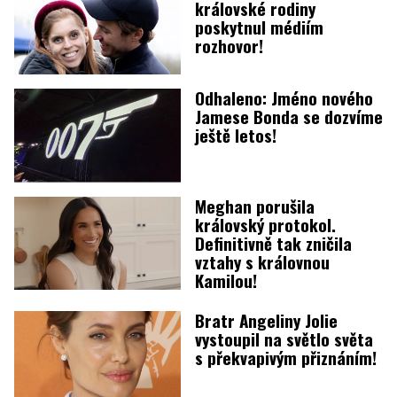
královské rodiny
poskytnul médiím
rozhovor!
Odhaleno: Jméno nového
Jamese Bonda se dozvíme
ještě letos!
Meghan porušila
královský protokol.
Definitivně tak zničila
vztahy s královnou
Kamilou!
Bratr Angeliny Jolie
vystoupil na světlo světa
s překvapivým přiznáním!