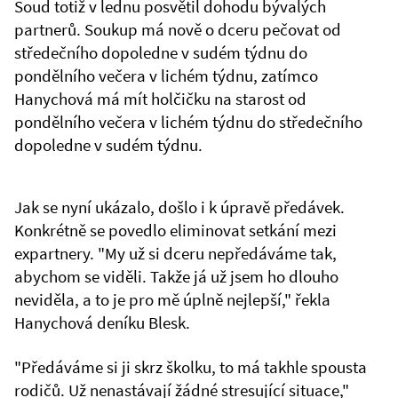
Soud totiž v lednu posvětil dohodu bývalých
partnerů. Soukup má nově o dceru pečovat od
středečního dopoledne v sudém týdnu do
pondělního večera v lichém týdnu, zatímco
Hanychová má mít holčičku na starost od
pondělního večera v lichém týdnu do středečního
dopoledne v sudém týdnu.
Jak se nyní ukázalo, došlo i k úpravě předávek.
Konkrétně se povedlo eliminovat setkání mezi
expartnery. "My už si dceru nepředáváme tak,
abychom se viděli. Takže já už jsem ho dlouho
neviděla, a to je pro mě úplně nejlepší," řekla
Hanychová deníku Blesk.
"Předáváme si ji skrz školku, to má takhle spousta
rodičů. Už nenastávají žádné stresující situace,"