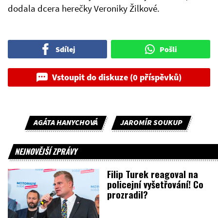
dodala dcera herečky Veroniky Žilkové.
Sdílej
Pošli
Vstoupit do diskuze (0 příspěvků)
AGÁTA HANYCHOVÁ
JAROMÍR SOUKUP
NEJNOVĚJŠÍ ZPRÁVY
Filip Turek reagoval na
policejní vyšetřování! Co
prozradil?