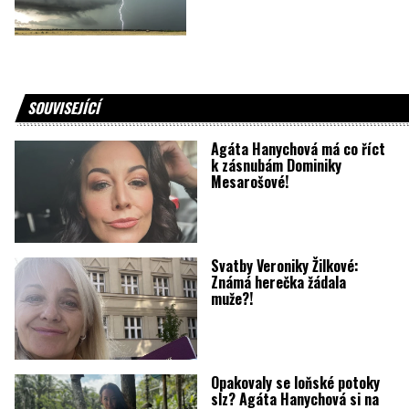
SOUVISEJÍCÍ
Agáta Hanychová má co říct
k zásnubám Dominiky
Mesarošové!
Svatby Veroniky Žilkové:
Známá herečka žádala
muže?!
Opakovaly se loňské potoky
slz? Agáta Hanychová si na