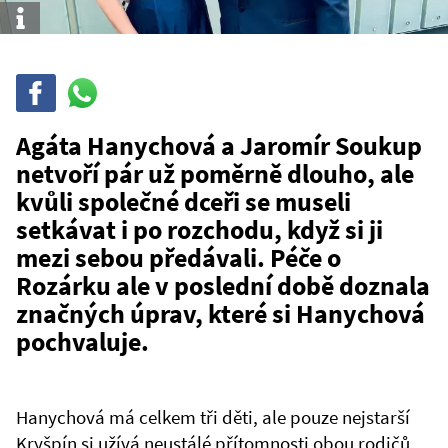
Info
Sdílet
Sdílej
na
WhatsAppu
Agáta Hanychová a Jaromír Soukup
netvoří pár už poměrně dlouho, ale
kvůli společné dceři se museli
setkávat i po rozchodu, když si ji
mezi sebou předávali. Péče o
Rozárku ale v poslední době doznala
značných úprav, které si Hanychová
pochvaluje.
Hanychová má celkem tři děti, ale pouze nejstarší
Kryšpín si užívá neustálé přítomnosti obou rodičů,