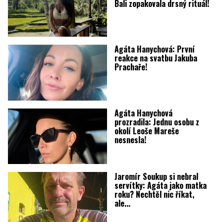
Bali zopakovala drsný rituál!
Agáta Hanychová: První
reakce na svatbu Jakuba
Prachaře!
Agáta Hanychová
prozradila: Jednu osobu z
okolí Leoše Mareše
nesnesla!
Jaromír Soukup si nebral
servítky: Agáta jako matka
roku? Nechtěl nic říkat,
ale...