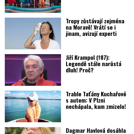
Tropy zůstávají zejména
na Moravě! Vrátí se i
jinam, avizují experti
Jiří Krampol (†87):
Legendě stále narůstá
dluh! Proč?
Trable Taťány Kuchařové
s autem: V Plzni
nechápala, kam zmizelo!
Dagmar Havlová dosáhla