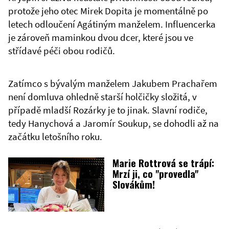
protože jeho otec Mirek Dopita je momentálně po
letech odloučení Agátiným manželem. Influencerka
je zároveň maminkou dvou dcer, které jsou ve
střídavé péči obou rodičů.
Zatímco s bývalým manželem Jakubem Prachařem
není domluva ohledně starší holčičky složitá, v
případě mladší Rozárky je to jinak. Slavní rodiče,
tedy Hanychová a Jaromír Soukup, se dohodli až na
začátku letošního roku.
Marie Rottrová se trápí:
Mrzí ji, co "provedla"
Slovákům!