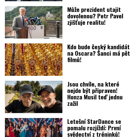
Může prezident utajit
dovolenou? Petr Pavel
zjišťuje realitu!
Kdo bude český kandidát
na Oscara? Šanci má pět
filmů!
Jsou chvíle, na které
nejde být připraven!
Honza Musil teď jednu
zažil
Letošní StarDance se
pomalu rozjíždí: První
svědectví z tréninků!