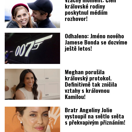
královské rodiny
poskytnul médiím
rozhovor!
Odhaleno: Jméno nového
Jamese Bonda se dozvíme
ještě letos!
Meghan porušila
královský protokol.
Definitivně tak zničila
vztahy s královnou
Kamilou!
Bratr Angeliny Jolie
vystoupil na světlo světa
s překvapivým přiznáním!