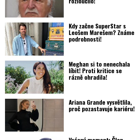
rozloučilo!
Kdy začne SuperStar s
Leošem Marešem? Známe
podrobnosti!
Meghan si to nenechala
líbit! Proti kritice se
rázně ohradila!
Ariana Grande vysvětlila,
proč pozastavuje kariéru!
Vzácný moment: Člen