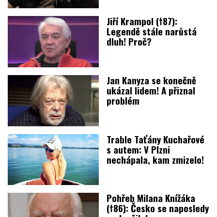
Jiří Krampol (†87):
Legendě stále narůstá
dluh! Proč?
Jan Kanyza se konečně
ukázal lidem! A přiznal
problém
Trable Taťány Kuchařové
s autem: V Plzni
nechápala, kam zmizelo!
Pohřeb Milana Knížáka
(†86): Česko se naposledy