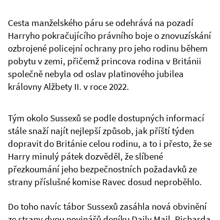
Cesta manželského páru se odehrává na pozadí
Harryho pokračujícího právního boje o znovuzískání
ozbrojené policejní ochrany pro jeho rodinu během
pobytu v zemi, přičemž princova rodina v Británii
společně nebyla od oslav platinového jubilea
královny Alžbety II. v roce 2022.
Tým okolo Sussexů se podle dostupných informací
stále snaží najít nejlepší způsob, jak příští týden
dopravit do Británie celou rodinu, a to i přesto, že se
Harry minulý pátek dozvěděl, že slíbené
přezkoumání jeho bezpečnostních požadavků ze
strany příslušné komise Ravec dosud neproběhlo.
Do toho navíc tábor Sussexů zasáhla nová obvinění
ze strany dvou novinářů deníku Daily Mail, Richarda