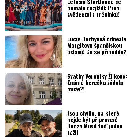
Letošní StarDance se
pomalu rozjíždí: První
svědectví z tréninků!
Lucie Borhyová odnesla
Margitovu španělskou
oslavu! Co se přihodilo?
Svatby Veroniky Žilkové:
Známá herečka žádala
muže?!
Jsou chvíle, na které
nejde být připraven!
Honza Musil teď jednu
zažil