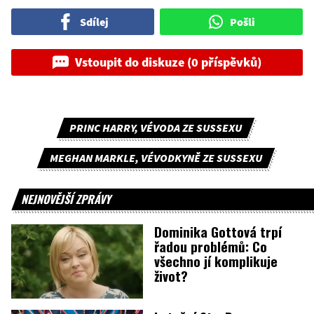
Sdílej
Pošli
Vstoupit do diskuze (0 příspěvků)
PRINC HARRY, VÉVODA ZE SUSSEXU
MEGHAN MARKLE, VÉVODKYNĚ ZE SUSSEXU
NEJNOVĚJŠÍ ZPRÁVY
Dominika Gottová trpí
řadou problémů: Co
všechno jí komplikuje
život?