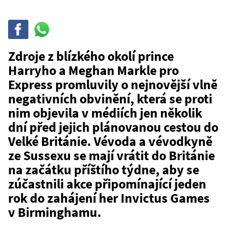
Sdílet
Sdílej
na
WhatsAppu
Zdroje z blízkého okolí prince
Harryho a Meghan Markle pro
Express promluvily o nejnovější vlně
negativních obvinění, která se proti
nim objevila v médiích jen několik
dní před jejich plánovanou cestou do
Velké Británie. Vévoda a vévodkyně
ze Sussexu se mají vrátit do Británie
na začátku příštího týdne, aby se
zúčastnili akce připomínající jeden
rok do zahájení her Invictus Games
v Birminghamu.