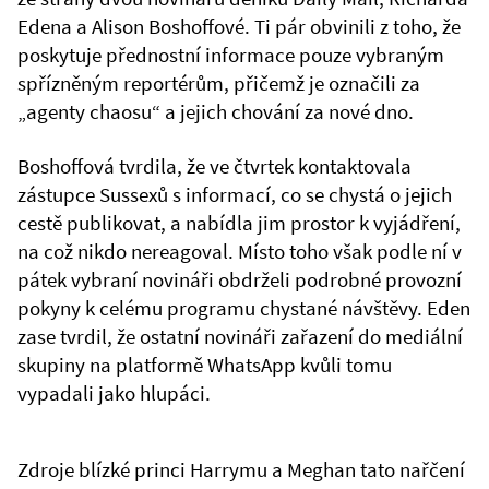
Edena a Alison Boshoffové. Ti pár obvinili z toho, že
poskytuje přednostní informace pouze vybraným
spřízněným reportérům, přičemž je označili za
„agenty chaosu“ a jejich chování za nové dno.
Boshoffová tvrdila, že ve čtvrtek kontaktovala
zástupce Sussexů s informací, co se chystá o jejich
cestě publikovat, a nabídla jim prostor k vyjádření,
na což nikdo nereagoval. Místo toho však podle ní v
pátek vybraní novináři obdrželi podrobné provozní
pokyny k celému programu chystané návštěvy. Eden
zase tvrdil, že ostatní novináři zařazení do mediální
skupiny na platformě WhatsApp kvůli tomu
vypadali jako hlupáci.
Zdroje blízké princi Harrymu a Meghan tato nařčení