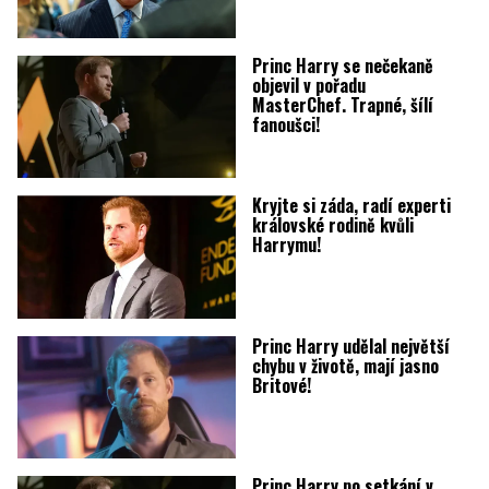
Princ Harry se nečekaně
objevil v pořadu
MasterChef. Trapné, šílí
fanoušci!
Kryjte si záda, radí experti
královské rodině kvůli
Harrymu!
Princ Harry udělal největší
chybu v životě, mají jasno
Britové!
Princ Harry po setkání v