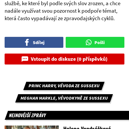
službě, ke které byl podle svých slov zrozen, a chce
nadále využívat svou pozornost k podpoře témat,
která často vypadávají ze zpravodajských cyklů.
Sdílej
Pošli
Vstoupit do diskuze (0 příspěvků)
PRINC HARRY, VÉVODA ZE SUSSEXU
MEGHAN MARKLE, VÉVODKYNĚ ZE SUSSEXU
NEJNOVĚJŠÍ ZPRÁVY
Helena Vondráčková