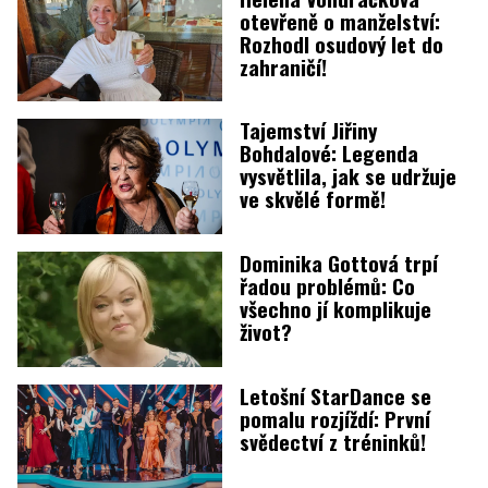
otevřeně o manželství:
Rozhodl osudový let do
zahraničí!
Tajemství Jiřiny
Bohdalové: Legenda
vysvětlila, jak se udržuje
ve skvělé formě!
Dominika Gottová trpí
řadou problémů: Co
všechno jí komplikuje
život?
Letošní StarDance se
pomalu rozjíždí: První
svědectví z tréninků!