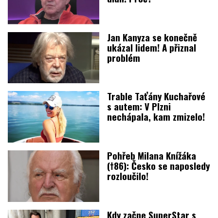
Jan Kanyza se konečně
ukázal lidem! A přiznal
problém
Trable Taťány Kuchařové
s autem: V Plzni
nechápala, kam zmizelo!
Pohřeb Milana Knížáka
(†86): Česko se naposledy
rozloučilo!
Kdy začne SuperStar s