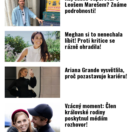
Leošem Marešem? Známe
podrobnosti!
Meghan si to nenechala
líbit! Proti kritice se
rázně ohradila!
Ariana Grande vysvětlila,
proč pozastavuje kariéru!
Vzácný moment: Člen
královské rodiny
poskytnul médiím
rozhovor!