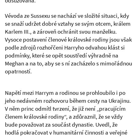
odsuzována.
Vévoda ze Sussexu se nachází ve složité situaci, kdy
se snaží udržet dobré vztahy se svým otcem, králem
Karlem III., a zároveň ochránit svou manželku.
Vysoce postavení členové královské rodiny jsou však
podle zdrojů rozhořčeni Harryho odvahou klást si
podmínky, které se opět soustředí výhradně na
Meghan a na to, aby se s ní zacházelo s mimořádnou
opatrností.
Napětí mezi Harrym a rodinou se prohloubilo i po
jeho nedávném rozhovoru během cesty na Ukrajinu.
V něm princ odmítl tvrzení, že již není „pracujícím
členem královské rodiny“, a zdůraznil, že se vždy
bude považovat za součást dynastie. Uvedl, že
hodlá pokračovat v humanitární činnosti a veřejné