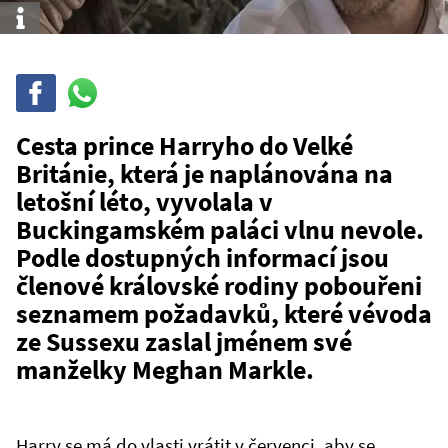
Info
Sdílet
Sdílej
na
WhatsAppu
Cesta prince Harryho do Velké
Británie, která je naplánována na
letošní léto, vyvolala v
Buckingamském paláci vlnu nevole.
Podle dostupných informací jsou
členové královské rodiny pobouřeni
seznamem požadavků, které vévoda
ze Sussexu zaslal jménem své
manželky Meghan Markle.
Harry se má do vlasti vrátit v červenci, aby se