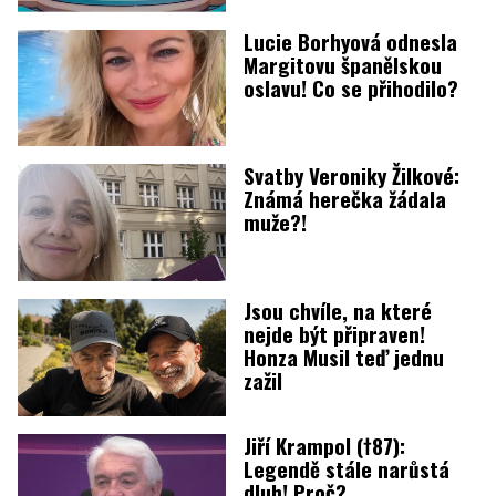
Lucie Borhyová odnesla
Margitovu španělskou
oslavu! Co se přihodilo?
Svatby Veroniky Žilkové:
Známá herečka žádala
muže?!
Jsou chvíle, na které
nejde být připraven!
Honza Musil teď jednu
zažil
Jiří Krampol (†87):
Legendě stále narůstá
dluh! Proč?