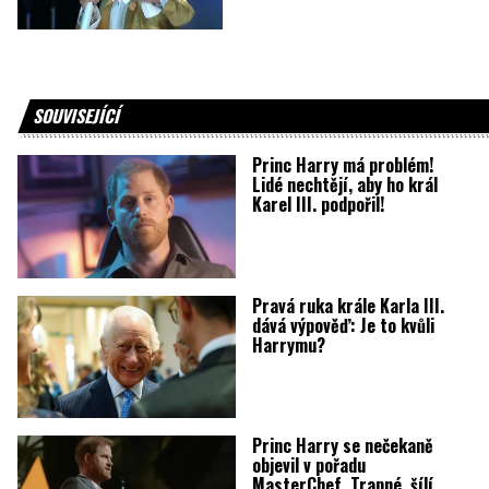
SOUVISEJÍCÍ
Princ Harry má problém!
Lidé nechtějí, aby ho král
Karel III. podpořil!
Pravá ruka krále Karla III.
dává výpověď: Je to kvůli
Harrymu?
Princ Harry se nečekaně
objevil v pořadu
MasterChef. Trapné, šílí