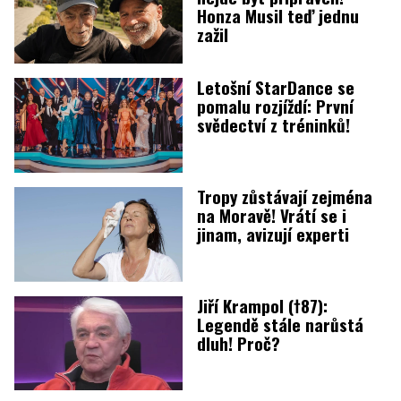
Honza Musil teď jednu
zažil
Letošní StarDance se
pomalu rozjíždí: První
svědectví z tréninků!
Tropy zůstávají zejména
na Moravě! Vrátí se i
jinam, avizují experti
Jiří Krampol (†87):
Legendě stále narůstá
dluh! Proč?