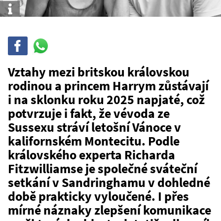
Info
Sdílet
Sdílej
na
WhatsAppu
Vztahy mezi britskou královskou
rodinou a princem Harrym zůstávají
i na sklonku roku 2025 napjaté, což
potvrzuje i fakt, že vévoda ze
Sussexu stráví letošní Vánoce v
kalifornském Montecitu. Podle
královského experta Richarda
Fitzwilliamse je společné sváteční
setkání v Sandringhamu v dohledné
době prakticky vyloučené. I přes
mírné náznaky zlepšení komunikace