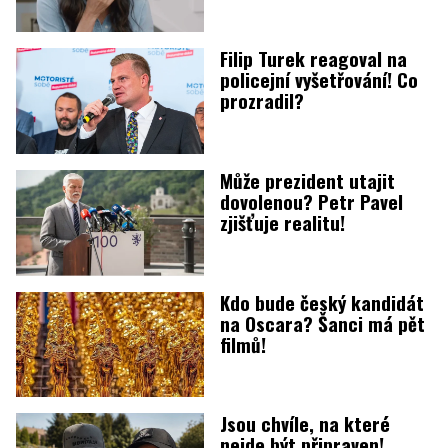
Filip Turek reagoval na
policejní vyšetřování! Co
prozradil?
Může prezident utajit
dovolenou? Petr Pavel
zjišťuje realitu!
Kdo bude český kandidát
na Oscara? Šanci má pět
filmů!
Jsou chvíle, na které
nejde být připraven!