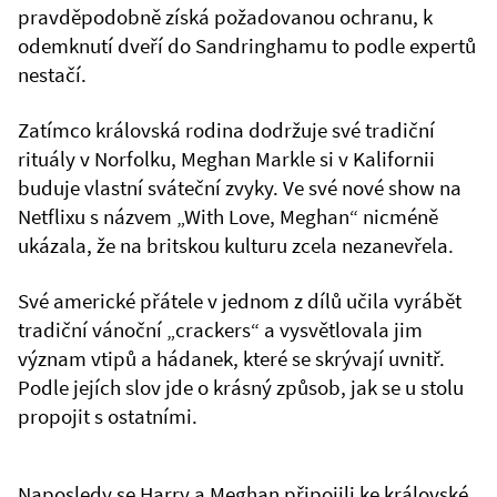
pravděpodobně získá požadovanou ochranu, k
odemknutí dveří do Sandringhamu to podle expertů
nestačí.
Zatímco královská rodina dodržuje své tradiční
rituály v Norfolku, Meghan Markle si v Kalifornii
buduje vlastní sváteční zvyky. Ve své nové show na
Netflixu s názvem „With Love, Meghan“ nicméně
ukázala, že na britskou kulturu zcela nezanevřela.
Své americké přátele v jednom z dílů učila vyrábět
tradiční vánoční „crackers“ a vysvětlovala jim
význam vtipů a hádanek, které se skrývají uvnitř.
Podle jejích slov jde o krásný způsob, jak se u stolu
propojit s ostatními.
Naposledy se Harry a Meghan připojili ke královské