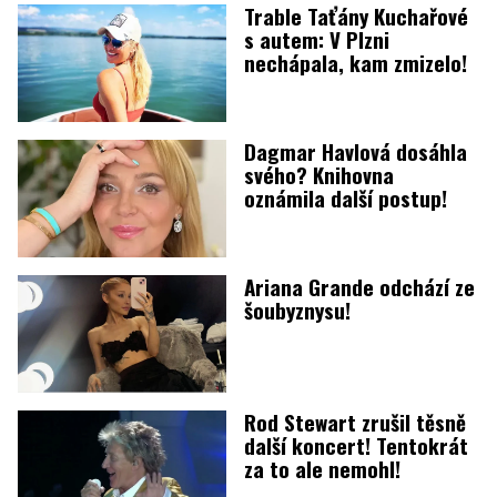
Trable Taťány Kuchařové
s autem: V Plzni
nechápala, kam zmizelo!
Dagmar Havlová dosáhla
svého? Knihovna
oznámila další postup!
Ariana Grande odchází ze
šoubyznysu!
Rod Stewart zrušil těsně
další koncert! Tentokrát
za to ale nemohl!