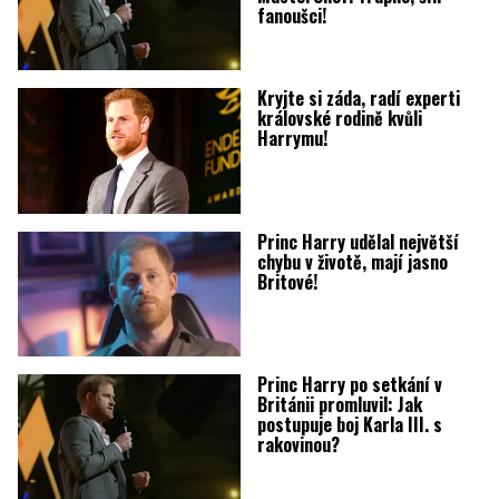
fanoušci!
Kryjte si záda, radí experti
královské rodině kvůli
Harrymu!
Princ Harry udělal největší
chybu v životě, mají jasno
Britové!
Princ Harry po setkání v
Británii promluvil: Jak
postupuje boj Karla III. s
rakovinou?