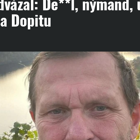
vázal: De**l, nýmand, 
a Dopitu