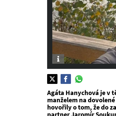
Info
Sdílet
Pošli
Pošli
na
na
na
X
Facebook
WhatsAppu
Agáta Hanychová je v t
manželem na dovolené n
hovořily o tom, že do za
partner Jaromír Soukup.