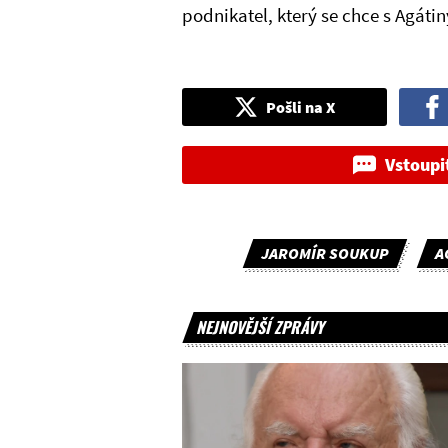
podnikatel, který se chce s Agát
Pošli na X
Vstoupi
JAROMÍR SOUKUP
A
NEJNOVĚJŠÍ ZPRÁVY