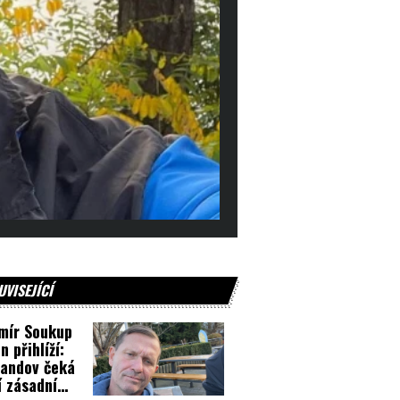
UVISEJÍCÍ
mír Soukup
n přihlíží:
andov čeká
í zásadní