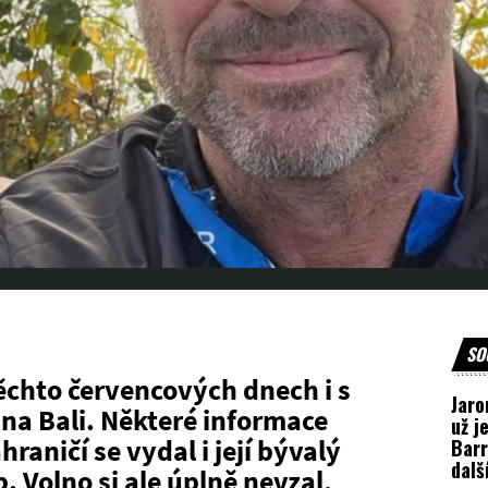
SO
ěchto červencových dnech i s
Jaro
a Bali. Některé informace
už je
hraničí se vydal i její bývalý
Barr
dalš
 Volno si ale úplně nevzal,