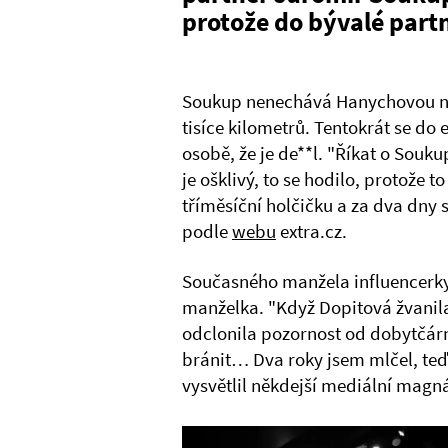
protože do bývalé partne
Soukup nenechává Hanychovou na 
tisíce kilometrů. Tentokrát se do e
osobě, že je de**l. "Říkat o Soukupo
je ošklivý, to se hodilo, protože 
tříměsíční holčičku a za dva dny 
podle
webu
extra.cz.
Současného manžela influencerky
manželka. "Když Dopitová žvanil
odclonila pozornost od dobytčárn
bránit… Dva roky jsem mlčel, teď 
vysvětlil někdejší mediální magn