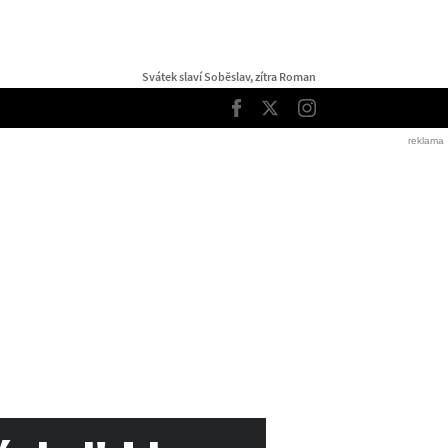
Svátek slaví Soběslav, zítra Roman
TOP
Facebook
Twitter
Instagram