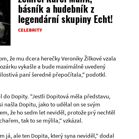
básník a hudebník z
legendární skupiny Echt!
CELEBRITY
tom, že mu dcera herečky Veroniky Žilkové vzala
 Rozárku vykašle a bude maximálně uvedený
ilostivá paní šeredně přepočítala," podotkl.
pl do Dopity. "Jestli Dopitová měla představu,
si našla Dopitu, jako to udělal on se svým
m, že ho sedm let neviděl, protože prý nechtěl
hařem, tak to se mýlila," vzkázal.
em já, ale ten Dopita, který syna neviděl," dodal