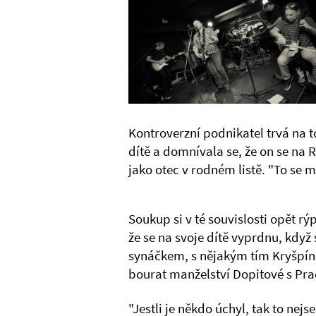
Kontroverzní podnikatel trvá na 
dítě a domnívala se, že on se na
jako otec v rodném listě. "To se m
Soukup si v té souvislosti opět rý
že se na svoje dítě vyprdnu, když 
synáčkem, s nějakým tím Kryšpíne
bourat manželství Dopitové s Prac
"Jestli je někdo úchyl, tak to nejs