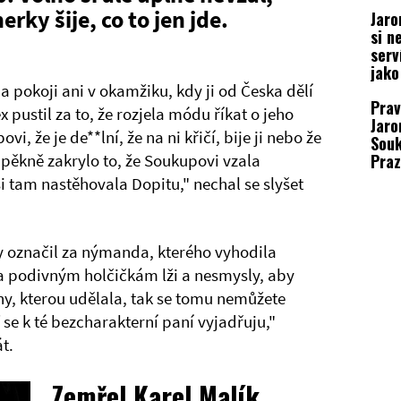
změ
rky šije, co to jen jde.
Jaro
si n
serv
jako
roku
pokoji ani v okamžiku, kdy ji od Česka dělí
Prav
nic ř
x pustil za to, že rozjela módu říkat o jeho
Jaro
vi, že je de**lní, že na ni křičí, bije ji nebo že
Souk
Praz
to pěkně zakrylo to, že Soukupovi vzala
své 
si tam nastěhovala Dopitu," nechal se slyšet
 označil za nýmanda, kterého vyhodila
a podivným holčičkám lži a nesmysly, aby
y, kterou udělala, tak se tomu nemůžete
se k té bezcharakterní paní vyjadřuju,"
át.
Zemřel Karel Malík,