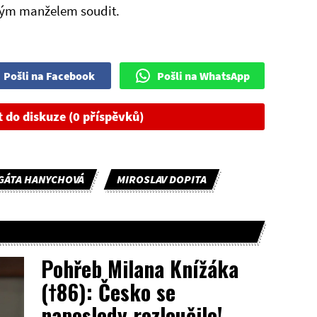
iným manželem soudit.
Pošli na Facebook
Pošli na WhatsApp
t do diskuze (0 příspěvků)
GÁTA HANYCHOVÁ
MIROSLAV DOPITA
Pohřeb Milana Knížáka
(†86): Česko se
naposledy rozloučilo!