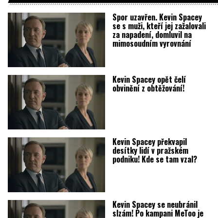
Spor uzavřen. Kevin Spacey
se s muži, kteří jej zažalovali
za napadení, domluvil na
mimosoudním vyrovnání
Kevin Spacey opět čelí
obvinění z obtěžování!
Kevin Spacey překvapil
desítky lidí v pražském
podniku! Kde se tam vzal?
Kevin Spacey se neubránil
slzám! Po kampani MeToo je