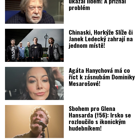
ukázal lidem! A přiznal
problém
Chinaski, Horkýže Slíže či
Janek Ledecký zahrají na
jednom místě!
Agáta Hanychová má co
říct k zásnubám Dominiky
Mesarošové!
Sbohem pro Glena
Hansarda (†56): Irsko se
rozloučilo s ikonickým
hudebníkem!