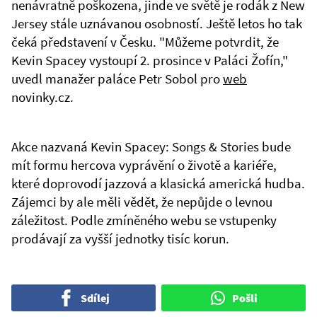
nenávratně poškozena, jinde ve světě je rodák z New
Jersey stále uznávanou osobností. Ještě letos ho tak
čeká představení v Česku. "Můžeme potvrdit, že
Kevin Spacey vystoupí 2. prosince v Paláci Žofín,"
uvedl manažer paláce Petr Sobol pro
web
novinky.cz.
Akce nazvaná Kevin Spacey: Songs & Stories bude
mít formu hercova vyprávění o životě a kariéře,
které doprovodí jazzová a klasická americká hudba.
Zájemci by ale měli vědět, že nepůjde o levnou
záležitost. Podle zmíněného webu se vstupenky
prodávají za vyšší jednotky tisíc korun.
Sdílej
Pošli