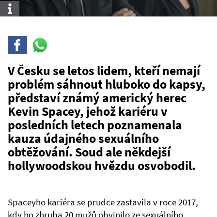
Info
Sdílet
Sdílej
na
WhatsAppu
V Česku se letos lidem, kteří nemají
problém sáhnout hluboko do kapsy,
představí známý americký herec
Kevin Spacey, jehož kariéru v
posledních letech poznamenala
kauza údajného sexuálního
obtěžování. Soud ale někdejší
hollywoodskou hvězdu osvobodil.
Spaceyho kariéra se prudce zastavila v roce 2017,
kdy ho zhruba 20 mužů obvinilo ze sexuálního