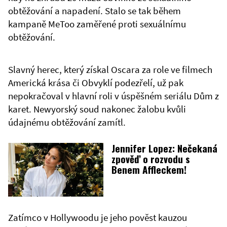
obtěžování a napadení. Stalo se tak během
kampaně MeToo zaměřené proti sexuálnímu
obtěžování.
Slavný herec, který získal Oscara za role ve filmech
Americká krása či Obvyklí podezřelí, už pak
nepokračoval v hlavní roli v úspěšném seriálu Dům z
karet. Newyorský soud nakonec žalobu kvůli
údajnému obtěžování zamítl.
Jennifer Lopez: Nečekaná
zpověď o rozvodu s
Benem Affleckem!
Zatímco v Hollywoodu je jeho pověst kauzou