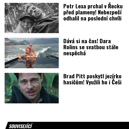
Petr Lexa prchal v Řecku
před plameny! Nebezpečí
odhalil na poslední chvíli
Dává si na čas! Dara
Rolins se svatbou stále
nespěchá
Brad Pitt poskytl jezírko
hasičům! Využili ho i Češi
SOUVISEJÍCÍ