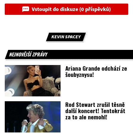
Vstoupit do diskuze (0 příspěvků)
KEVIN SPACEY
NEJNOVĚJŠÍ ZPRÁVY
Ariana Grande odchází ze
šoubyznysu!
Rod Stewart zrušil těsně
další koncert! Tentokrát
za to ale nemohl!