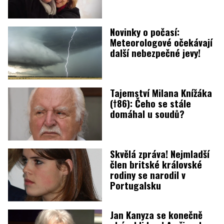
Novinky o počasí:
Meteorologové očekávají
další nebezpečné jevy!
Tajemství Milana Knížáka
(†86): Čeho se stále
domáhal u soudů?
Skvělá zpráva! Nejmladší
člen britské královské
rodiny se narodil v
Portugalsku
Jan Kanyza se konečně